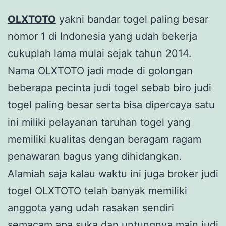
OLXTOTO
yakni bandar togel paling besar
nomor 1 di Indonesia yang udah bekerja
cukuplah lama mulai sejak tahun 2014.
Nama OLXTOTO jadi mode di golongan
beberapa pecinta judi togel sebab biro judi
togel paling besar serta bisa dipercaya satu
ini miliki pelayanan taruhan togel yang
memiliki kualitas dengan beragam ragam
penawaran bagus yang dihidangkan.
Alamiah saja kalau waktu ini juga broker judi
togel OLXTOTO telah banyak memiliki
anggota yang udah rasakan sendiri
semacam apa suka dan untungnya main judi