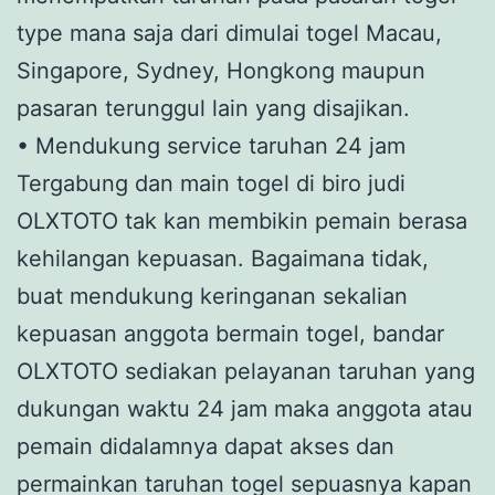
type mana saja dari dimulai togel Macau,
Singapore, Sydney, Hongkong maupun
pasaran terunggul lain yang disajikan.
• Mendukung service taruhan 24 jam
Tergabung dan main togel di biro judi
OLXTOTO tak kan membikin pemain berasa
kehilangan kepuasan. Bagaimana tidak,
buat mendukung keringanan sekalian
kepuasan anggota bermain togel, bandar
OLXTOTO sediakan pelayanan taruhan yang
dukungan waktu 24 jam maka anggota atau
pemain didalamnya dapat akses dan
permainkan taruhan togel sepuasnya kapan