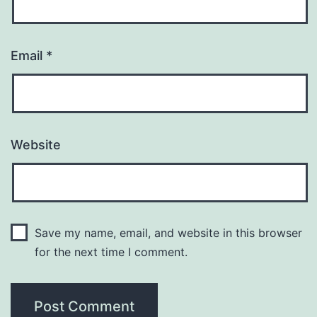
Email
*
Website
Save my name, email, and website in this browser
for the next time I comment.