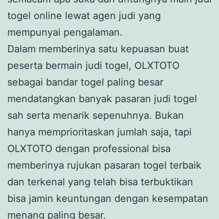
togel online lewat agen judi yang
mempunyai pengalaman.
Dalam memberinya satu kepuasan buat
peserta bermain judi togel, OLXTOTO
sebagai bandar togel paling besar
mendatangkan banyak pasaran judi togel
sah serta menarik sepenuhnya. Bukan
hanya memprioritaskan jumlah saja, tapi
OLXTOTO dengan professional bisa
memberinya rujukan pasaran togel terbaik
dan terkenal yang telah bisa terbuktikan
bisa jamin keuntungan dengan kesempatan
menang paling besar.