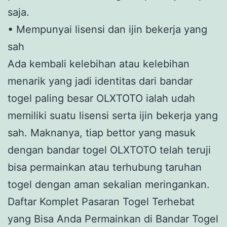
saja.
• Mempunyai lisensi dan ijin bekerja yang
sah
Ada kembali kelebihan atau kelebihan
menarik yang jadi identitas dari bandar
togel paling besar OLXTOTO ialah udah
memiliki suatu lisensi serta ijin bekerja yang
sah. Maknanya, tiap bettor yang masuk
dengan bandar togel OLXTOTO telah teruji
bisa permainkan atau terhubung taruhan
togel dengan aman sekalian meringankan.
Daftar Komplet Pasaran Togel Terhebat
yang Bisa Anda Permainkan di Bandar Togel