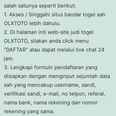
salah satunya seperti berikut:
1. Akses / Singgahi situs bandar togel sah
OLXTOTO lebih dahulu.
2. Di halaman inti web-site judi togel
OLXTOTO, silakan anda click menu
“DAFTAR” atau dapat melalui live chat 24
jam.
3. Lengkapi formulir pendaftaran yang
disiapkan dengan menginput sejumlah data
sah yang mencakup username, sandi,
verifikasi sandi, e-mail, no telpon, referal,
nama bank, nama rekening dan nomor
rekening yang sama.