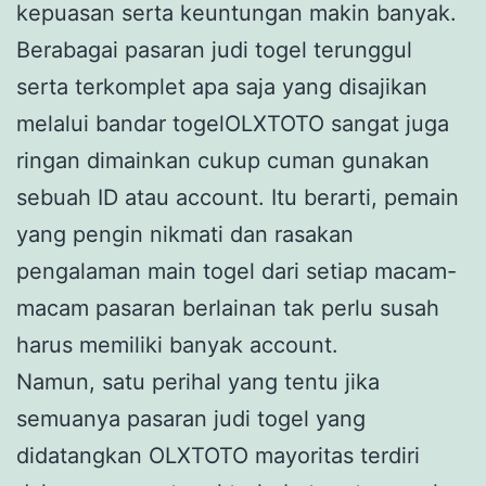
kepuasan serta keuntungan makin banyak.
Berabagai pasaran judi togel terunggul
serta terkomplet apa saja yang disajikan
melalui bandar togelOLXTOTO sangat juga
ringan dimainkan cukup cuman gunakan
sebuah ID atau account. Itu berarti, pemain
yang pengin nikmati dan rasakan
pengalaman main togel dari setiap macam-
macam pasaran berlainan tak perlu susah
harus memiliki banyak account.
Namun, satu perihal yang tentu jika
semuanya pasaran judi togel yang
didatangkan OLXTOTO mayoritas terdiri