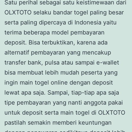
Satu perihal sebagai satu keistimewaan dari
OLXTOTO selaku bandar togel paling besar
serta paling dipercaya di Indonesia yaitu
terima beberapa model pembayaran
deposit. Bisa terbuktikan, karena ada
alternatif pembayaran yang mencakup
transfer bank, pulsa atau sampai e-wallet
bisa membuat lebih mudah peserta yang
ingin main togel online dengan deposit
lewat apa saja. Sampai, tiap-tiap apa saja
tipe pembayaran yang nanti anggota pakai
untuk deposit serta main togel di OLXTOTO
pastilah semakin memberi keuntungan