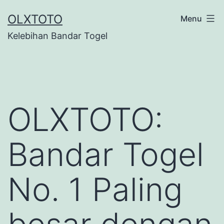
Skip
OLXTOTO
Menu
to
Kelebihan Bandar Togel
content
OLXTOTO:
Bandar Togel
No. 1 Paling