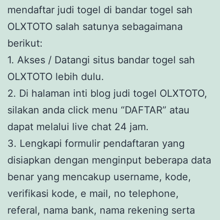
mendaftar judi togel di bandar togel sah
OLXTOTO salah satunya sebagaimana
berikut:
1. Akses / Datangi situs bandar togel sah
OLXTOTO lebih dulu.
2. Di halaman inti blog judi togel OLXTOTO,
silakan anda click menu “DAFTAR” atau
dapat melalui live chat 24 jam.
3. Lengkapi formulir pendaftaran yang
disiapkan dengan menginput beberapa data
benar yang mencakup username, kode,
verifikasi kode, e mail, no telephone,
referal, nama bank, nama rekening serta