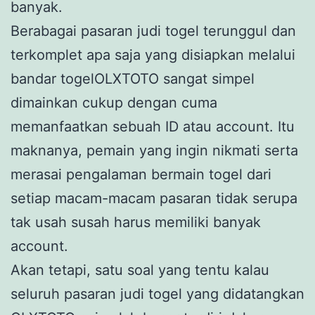
banyak.
Berabagai pasaran judi togel terunggul dan
terkomplet apa saja yang disiapkan melalui
bandar togelOLXTOTO sangat simpel
dimainkan cukup dengan cuma
memanfaatkan sebuah ID atau account. Itu
maknanya, pemain yang ingin nikmati serta
merasai pengalaman bermain togel dari
setiap macam-macam pasaran tidak serupa
tak usah susah harus memiliki banyak
account.
Akan tetapi, satu soal yang tentu kalau
seluruh pasaran judi togel yang didatangkan