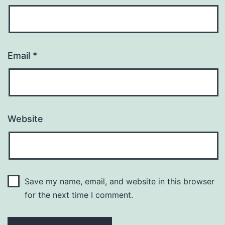
Email
*
Website
Save my name, email, and website in this browser
for the next time I comment.