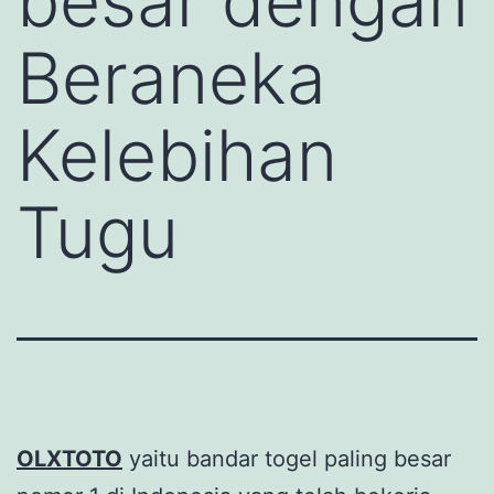
besar dengan
Beraneka
Kelebihan
Tugu
OLXTOTO
yaitu bandar togel paling besar