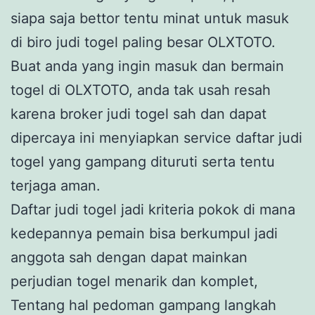
siapa saja bettor tentu minat untuk masuk
di biro judi togel paling besar OLXTOTO.
Buat anda yang ingin masuk dan bermain
togel di OLXTOTO, anda tak usah resah
karena broker judi togel sah dan dapat
dipercaya ini menyiapkan service daftar judi
togel yang gampang dituruti serta tentu
terjaga aman.
Daftar judi togel jadi kriteria pokok di mana
kedepannya pemain bisa berkumpul jadi
anggota sah dengan dapat mainkan
perjudian togel menarik dan komplet,
Tentang hal pedoman gampang langkah