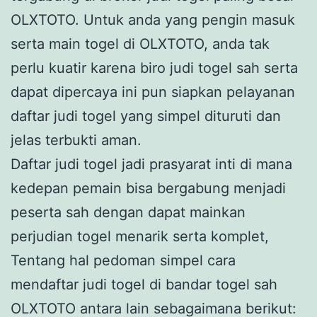
OLXTOTO. Untuk anda yang pengin masuk
serta main togel di OLXTOTO, anda tak
perlu kuatir karena biro judi togel sah serta
dapat dipercaya ini pun siapkan pelayanan
daftar judi togel yang simpel dituruti dan
jelas terbukti aman.
Daftar judi togel jadi prasyarat inti di mana
kedepan pemain bisa bergabung menjadi
peserta sah dengan dapat mainkan
perjudian togel menarik serta komplet,
Tentang hal pedoman simpel cara
mendaftar judi togel di bandar togel sah
OLXTOTO antara lain sebagaimana berikut: