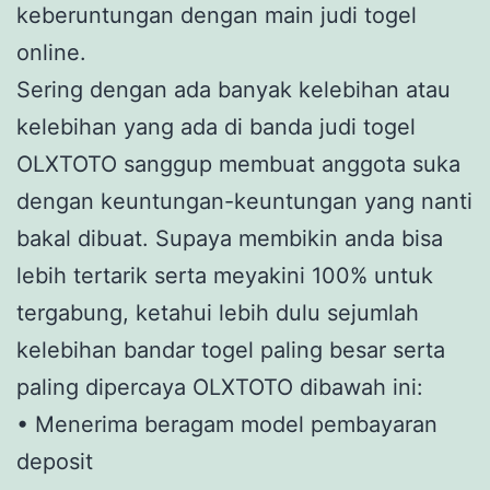
keberuntungan dengan main judi togel
online.
Sering dengan ada banyak kelebihan atau
kelebihan yang ada di banda judi togel
OLXTOTO sanggup membuat anggota suka
dengan keuntungan-keuntungan yang nanti
bakal dibuat. Supaya membikin anda bisa
lebih tertarik serta meyakini 100% untuk
tergabung, ketahui lebih dulu sejumlah
kelebihan bandar togel paling besar serta
paling dipercaya OLXTOTO dibawah ini:
• Menerima beragam model pembayaran
deposit