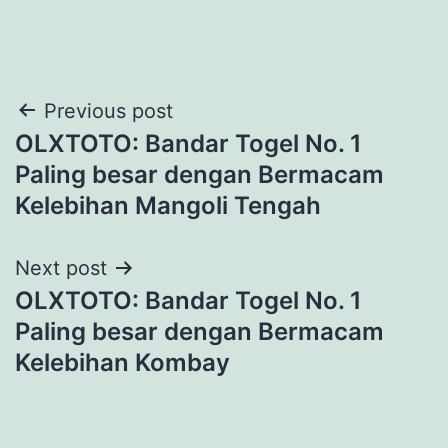
Post
Previous post
OLXTOTO: Bandar Togel No. 1
navigation
Paling besar dengan Bermacam
Kelebihan Mangoli Tengah
Next post
OLXTOTO: Bandar Togel No. 1
Paling besar dengan Bermacam
Kelebihan Kombay