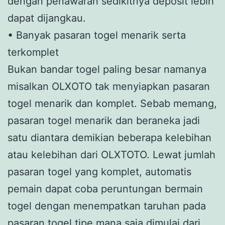
dengan penawaran sedikitnya deposit lebih
dapat dijangkau.
• Banyak pasaran togel menarik serta
terkomplet
Bukan bandar togel paling besar namanya
misalkan OLXOTO tak menyiapkan pasaran
togel menarik dan komplet. Sebab memang,
pasaran togel menarik dan beraneka jadi
satu diantara demikian beberapa kelebihan
atau kelebihan dari OLXTOTO. Lewat jumlah
pasaran togel yang komplet, automatis
pemain dapat coba peruntungan bermain
togel dengan menempatkan taruhan pada
pasaran togel tipe mana saja dimulai dari