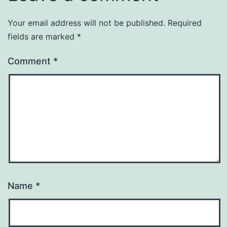
Your email address will not be published.
Required
fields are marked
*
Comment
*
Name
*