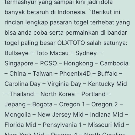
termashyur yang sampai kini jadi idola
banyak betaruh di Indonesia. `Berikut ini
rincian lengkap pasaran togel terhebat yang
bisa anda coba serta permainkan di bandar
togel paling besar OLXTOTO salah satunya:
Bullseye – Toto Macau – Sydney –
Singapore – PCSO – Hongkong – Cambodia
– China – Taiwan – Phoenix4D – Buffalo –
Carolina Day – Virginia Day – Kentucky Mid
– Thailand – North Korea – Portland –
Jepang – Bogota – Oregon 1 – Oregon 2 –
Mongolia – New Jersey Mid – Indiana Mid –
Florida Mid – Pensylvania 1 – Missouri Mid –
New York Mid – Oregon 4 – North Carolina