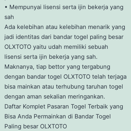
• Mempunyai lisensi serta ijin bekerja yang
sah
Ada kelebihan atau kelebihan menarik yang
jadi identitas dari bandar togel paling besar
OLXTOTO yaitu udah memiliki sebuah
lisensi serta ijin bekerja yang sah.
Maknanya, tiap bettor yang tergabung
dengan bandar togel OLXTOTO telah terjaga
bisa mainkan atau terhubung taruhan togel
dengan aman sekalian meringankan.
Daftar Komplet Pasaran Togel Terbaik yang
Bisa Anda Permainkan di Bandar Togel
Paling besar OLXTOTO