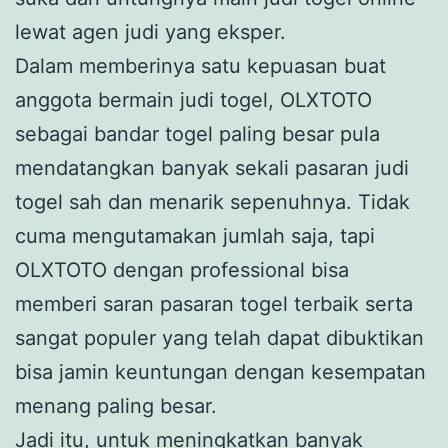
lewat agen judi yang eksper.
Dalam memberinya satu kepuasan buat
anggota bermain judi togel, OLXTOTO
sebagai bandar togel paling besar pula
mendatangkan banyak sekali pasaran judi
togel sah dan menarik sepenuhnya. Tidak
cuma mengutamakan jumlah saja, tapi
OLXTOTO dengan professional bisa
memberi saran pasaran togel terbaik serta
sangat populer yang telah dapat dibuktikan
bisa jamin keuntungan dengan kesempatan
menang paling besar.
Jadi itu, untuk meningkatkan banyak