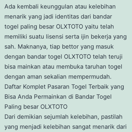
Ada kembali keunggulan atau kelebihan
menarik yang jadi identitas dari bandar
togel paling besar OLXTOTO yaitu telah
memiliki suatu lisensi serta ijin bekerja yang
sah. Maknanya, tiap bettor yang masuk
dengan bandar togel OLXTOTO telah teruji
bisa mainkan atau membuka taruhan togel
dengan aman sekalian mempermudah.
Daftar Komplet Pasaran Togel Terbaik yang
Bisa Anda Permainkan di Bandar Togel
Paling besar OLXTOTO
Dari demikian sejumlah kelebihan, pastilah
yang menjadi kelebihan sangat menarik dari