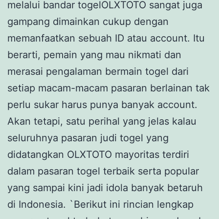
melalui bandar togelOLXTOTO sangat juga
gampang dimainkan cukup dengan
memanfaatkan sebuah ID atau account. Itu
berarti, pemain yang mau nikmati dan
merasai pengalaman bermain togel dari
setiap macam-macam pasaran berlainan tak
perlu sukar harus punya banyak account.
Akan tetapi, satu perihal yang jelas kalau
seluruhnya pasaran judi togel yang
didatangkan OLXTOTO mayoritas terdiri
dalam pasaran togel terbaik serta popular
yang sampai kini jadi idola banyak betaruh
di Indonesia. `Berikut ini rincian lengkap