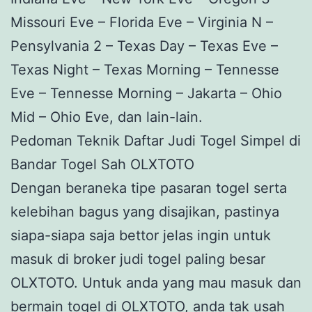
Missouri Eve – Florida Eve – Virginia N –
Pensylvania 2 – Texas Day – Texas Eve –
Texas Night – Texas Morning – Tennesse
Eve – Tennesse Morning – Jakarta – Ohio
Mid – Ohio Eve, dan lain-lain.
Pedoman Teknik Daftar Judi Togel Simpel di
Bandar Togel Sah OLXTOTO
Dengan beraneka tipe pasaran togel serta
kelebihan bagus yang disajikan, pastinya
siapa-siapa saja bettor jelas ingin untuk
masuk di broker judi togel paling besar
OLXTOTO. Untuk anda yang mau masuk dan
bermain togel di OLXTOTO, anda tak usah