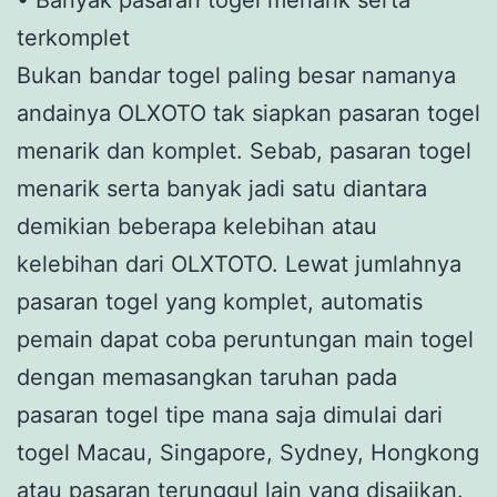
terkomplet
Bukan bandar togel paling besar namanya
andainya OLXOTO tak siapkan pasaran togel
menarik dan komplet. Sebab, pasaran togel
menarik serta banyak jadi satu diantara
demikian beberapa kelebihan atau
kelebihan dari OLXTOTO. Lewat jumlahnya
pasaran togel yang komplet, automatis
pemain dapat coba peruntungan main togel
dengan memasangkan taruhan pada
pasaran togel tipe mana saja dimulai dari
togel Macau, Singapore, Sydney, Hongkong
atau pasaran terunggul lain yang disajikan.