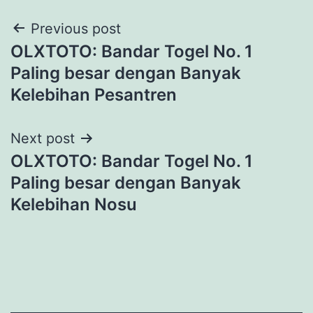
Post
Previous post
OLXTOTO: Bandar Togel No. 1
navigation
Paling besar dengan Banyak
Kelebihan Pesantren
Next post
OLXTOTO: Bandar Togel No. 1
Paling besar dengan Banyak
Kelebihan Nosu