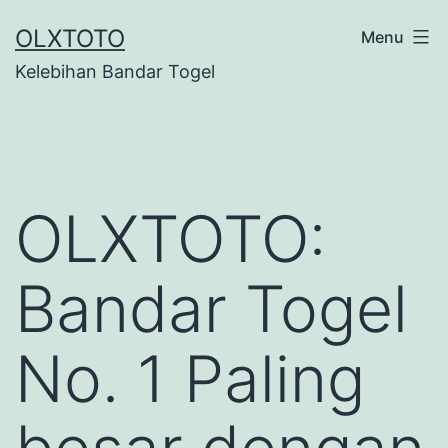
Skip
OLXTOTO
Menu
to
Kelebihan Bandar Togel
content
OLXTOTO:
Bandar Togel
No. 1 Paling