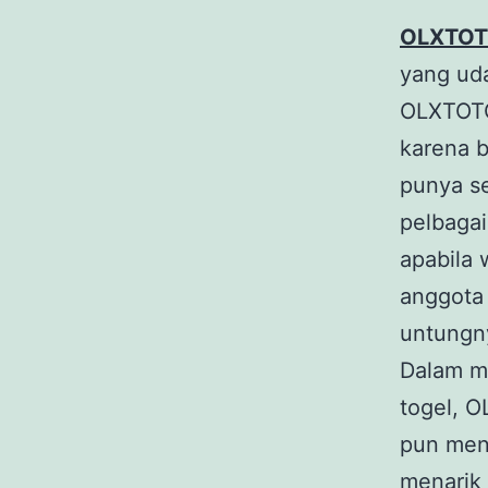
OLXTO
yang ud
OLXTOTO 
karena b
punya se
pelbagai
apabila 
anggota 
untungny
Dalam m
togel, O
pun mend
menarik