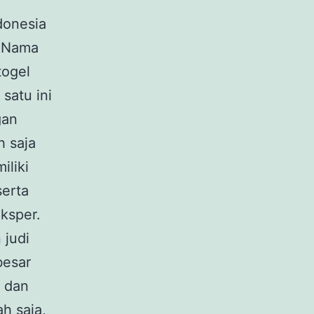
donesia
. Nama
togel
satu ini
gan
h saja
iliki
serta
eksper.
 judi
besar
h dan
h saja,