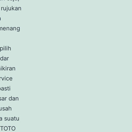
rujukan
a
 menang
ilih
ndar
ikiran
rvice
asti
sar dan
susah
ya suatu
LXTOTO