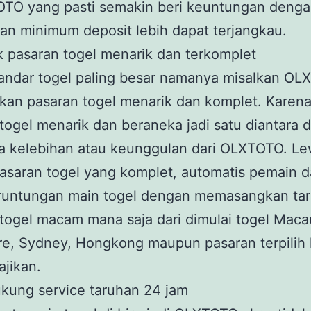
OTO yang pasti semakin beri keuntungan deng
n minimum deposit lebih dapat terjangkau.
 pasaran togel menarik dan terkomplet
andar togel paling besar namanya misalkan OL
an pasaran togel menarik dan komplet. Karena
togel menarik dan beraneka jadi satu diantara 
a kelebihan atau keunggulan dari OLXTOTO. Le
asaran togel yang komplet, automatis pemain d
runtungan main togel dengan memasangkan tar
togel macam mana saja dari dimulai togel Maca
e, Sydney, Hongkong maupun pasaran terpilih 
ajikan.
kung service taruhan 24 jam