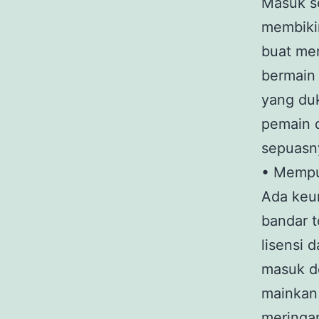
Masuk se
membiki
buat me
bermain
yang duk
pemain 
sepuasn
• Mempun
Ada keun
bandar t
lisensi d
masuk d
mainkan
meringa