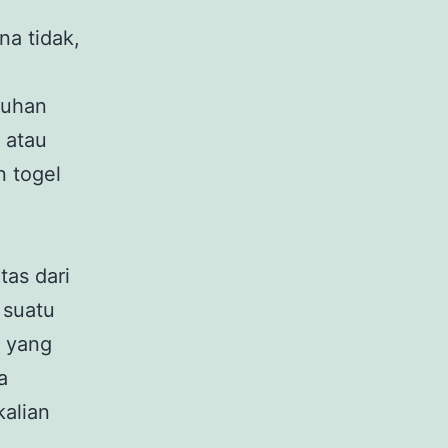
a tidak,
ruhan
 atau
 togel
tas dari
 suatu
r yang
a
alian