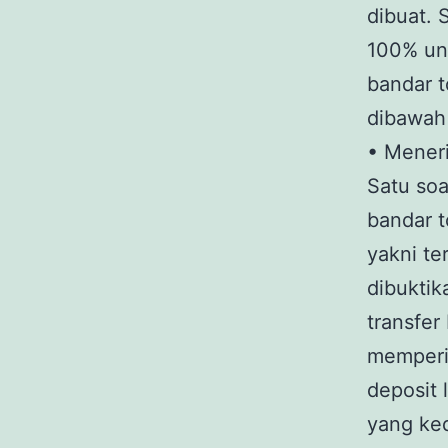
dibuat. 
100% unt
bandar t
dibawah 
• Mener
Satu soa
bandar t
yakni te
dibukti
transfer
memperi
deposit 
yang ked