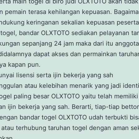
rta main togel di biro judi OLXTOTO akan tidak
n pemain terasa kehilangan kepuasan. Bagaiman
ndukung keringanan sekalian kepuasan peserta
 togel, bandar OLXTOTO sediakan pelayanan ta
ungan sepanjang 24 jam maka dari itu anggota
didalamnya dapat akses dan permainkan taruhan
ya kapan pun.
yai lisensi serta ijin bekerja yang sah
ggulan atau kelebihan menarik yang jadi identi
ogel paling besar OLXTOTO yaitu telah memiliki
an ijin bekerja yang sah. Berarti, tiap-tiap betto
engan bandar togel OLXTOTO udah terbukti bis
 atau terhubung taruhan togel dengan aman sek
nkan.