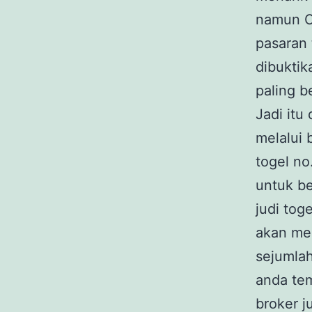
namun O
pasaran 
dibukti
paling b
Jadi itu
melalui 
togel no
untuk be
judi tog
akan me
sejumlah
anda tem
broker j