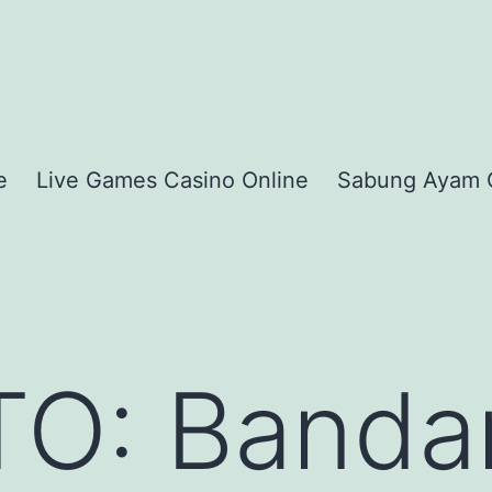
e
Live Games Casino Online
Sabung Ayam 
O: Bandar