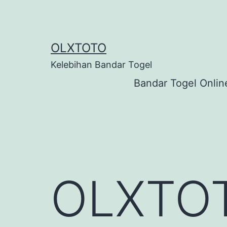
Skip
to
content
OLXTOTO
Kelebihan Bandar Togel
Bandar Togel Onlin
OLXTOT