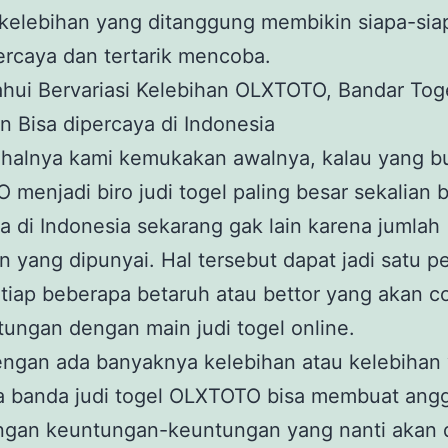
kelebihan yang ditanggung membikin siapa-sia
ercaya dan tertarik mencoba.
ui Bervariasi Kelebihan OLXTOTO, Bandar Toge
n Bisa dipercaya di Indonesia
 halnya kami kemukakan awalnya, kalau yang b
menjadi biro judi togel paling besar sekalian b
a di Indonesia sekarang gak lain karena jumlah
n yang dipunyai. Hal tersebut dapat jadi satu 
tiap beberapa betaruh atau bettor yang akan c
ungan dengan main judi togel online.
engan ada banyaknya kelebihan atau kelebihan
a banda judi togel OLXTOTO bisa membuat ang
ngan keuntungan-keuntungan yang nanti akan d