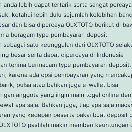
in anda lebih dapat tertarik serta sangat percay
uk, ketahui lebih dulu sejumlah kelebihan band
esar dan bisa dipercaya OLXTOTO berikut di baw
ima beragam type pembayaran deposit
l sebagai satu keunggulan dari OLXTOTO selak
ling besar serta dapat dipercaya di Indonesia
an terima bermacam type pembayaran deposit.
kan, karena ada opsi pembayaran yang mencaku
 bank, pulsa atau bahkan juga e-wallet bisa
ngan anggota yang ingin main togel online de
lewat apa saja. Bahkan juga, tiap apa saja mac
ran yang kedepan peserta pakai buat deposit 
i OLXTOTO pastilah makin memberi keuntungan