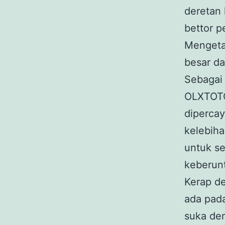
deretan 
bettor p
Mengetah
besar da
Sebagai
OLXTOTO 
dipercay
kelebiha
untuk se
keberunt
Kerap d
ada pad
suka de