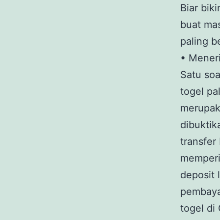
Biar bik
buat mas
paling b
• Mener
Satu soa
togel pa
merupak
dibukti
transfer
memperi
deposit 
pembaya
togel d