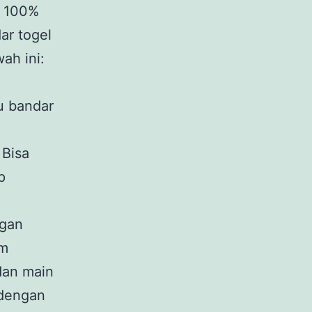
a 100%
ar togel
ah ini:
u bandar
 Bisa
p
ngan
am
dan main
 dengan