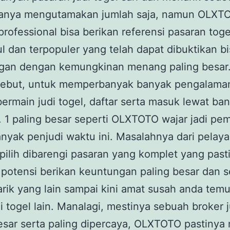
anya mengutamakan jumlah saja, namun OLXT
rofessional bisa berikan referensi pasaran toge
l dan terpopuler yang telah dapat dibuktikan bi
gan dengan kemungkinan menang paling besar
rsebut, untuk memperbanyak banyak pengalaman
bermain judi togel, daftar serta masuk lewat ba
. 1 paling besar seperti OLXTOTO wajar jadi pem
nyak penjudi waktu ini. Masalahnya dari pelaya
rpilih dibarengi pasaran yang komplet yang past
 potensi berikan keuntungan paling besar dan 
rik yang lain sampai kini amat susah anda temu
i togel lain. Manalagi, mestinya sebuah broker j
esar serta paling dipercaya, OLXTOTO pastinya m