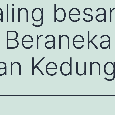
aling besa
 Beraneka
an Kedung