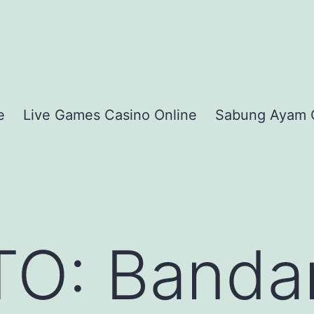
e
Live Games Casino Online
Sabung Ayam 
O: Bandar