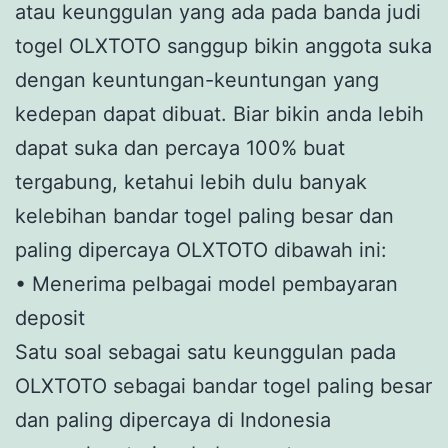
atau keunggulan yang ada pada banda judi
togel OLXTOTO sanggup bikin anggota suka
dengan keuntungan-keuntungan yang
kedepan dapat dibuat. Biar bikin anda lebih
dapat suka dan percaya 100% buat
tergabung, ketahui lebih dulu banyak
kelebihan bandar togel paling besar dan
paling dipercaya OLXTOTO dibawah ini:
• Menerima pelbagai model pembayaran
deposit
Satu soal sebagai satu keunggulan pada
OLXTOTO sebagai bandar togel paling besar
dan paling dipercaya di Indonesia