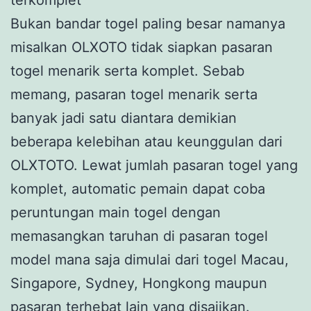
Bukan bandar togel paling besar namanya
misalkan OLXOTO tidak siapkan pasaran
togel menarik serta komplet. Sebab
memang, pasaran togel menarik serta
banyak jadi satu diantara demikian
beberapa kelebihan atau keunggulan dari
OLXTOTO. Lewat jumlah pasaran togel yang
komplet, automatic pemain dapat coba
peruntungan main togel dengan
memasangkan taruhan di pasaran togel
model mana saja dimulai dari togel Macau,
Singapore, Sydney, Hongkong maupun
pasaran terhebat lain yang disajikan.