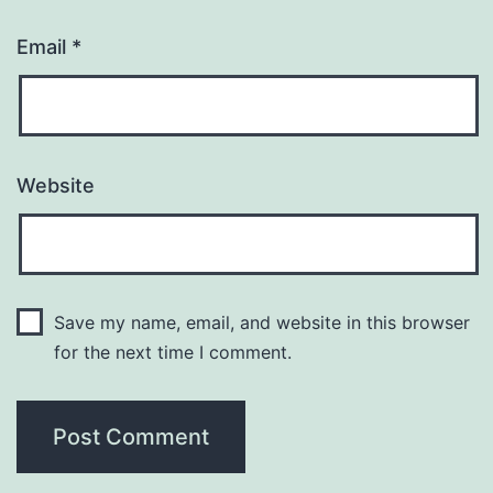
Email
*
Website
Save my name, email, and website in this browser
for the next time I comment.