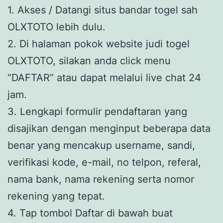
1. Akses / Datangi situs bandar togel sah
OLXTOTO lebih dulu.
2. Di halaman pokok website judi togel
OLXTOTO, silakan anda click menu
“DAFTAR” atau dapat melalui live chat 24
jam.
3. Lengkapi formulir pendaftaran yang
disajikan dengan menginput beberapa data
benar yang mencakup username, sandi,
verifikasi kode, e-mail, no telpon, referal,
nama bank, nama rekening serta nomor
rekening yang tepat.
4. Tap tombol Daftar di bawah buat