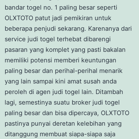
bandar togel no. 1 paling besar seperti
OLXTOTO patut jadi pemikiran untuk
beberapa penjudi sekarang. Karenanya dari
service judi togel terhebat dibarengi
pasaran yang komplet yang pasti bakalan
memiliki potensi memberi keuntungan
paling besar dan perihal-perihal menarik
yang lain sampai kini amat susah anda
peroleh di agen judi togel lain. Ditambah
lagi, semestinya suatu broker judi togel
paling besar dan bisa dipercaya, OLXTOTO
pastinya punyai deretan kelebihan yang
ditanggung membuat siapa-siapa saja