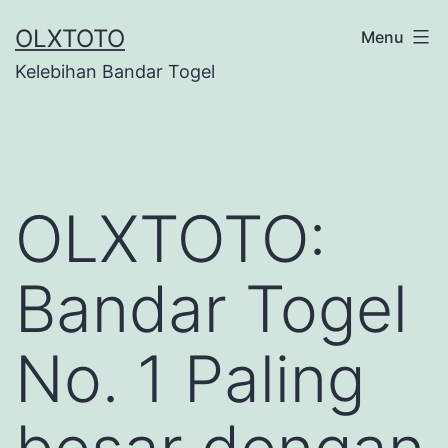
Skip
OLXTOTO
Menu
to
Kelebihan Bandar Togel
content
OLXTOTO:
Bandar Togel
No. 1 Paling