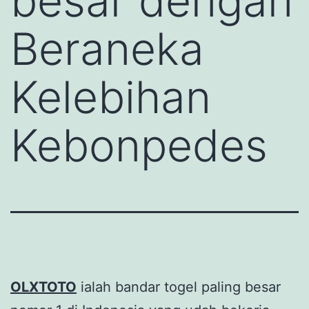
besar dengan
Beraneka
Kelebihan
Kebonpedes
OLXTOTO
ialah bandar togel paling besar