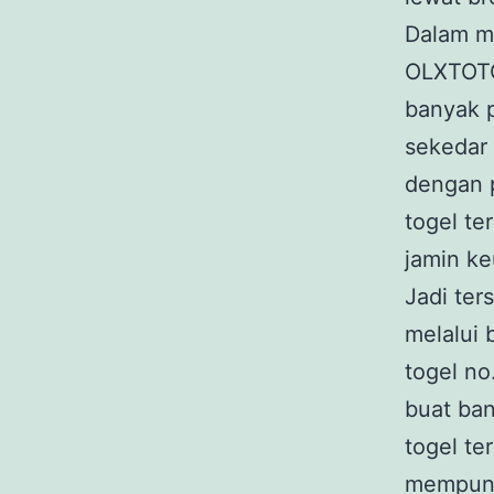
Dalam me
OLXTOTO
banyak p
sekedar
dengan 
togel te
jamin k
Jadi te
melalui 
togel no
buat ban
togel te
mempuny