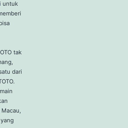
i untuk
 memberi
bisa
XOTO tak
mang,
satu dari
XTOTO.
emain
kan
l Macau,
 yang