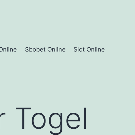
Online
Sbobet Online
Slot Online
 Togel