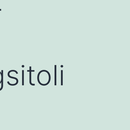
r
itoli