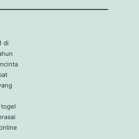
 di
tahun
ncinta
pat
yang
 togel
rasai
online