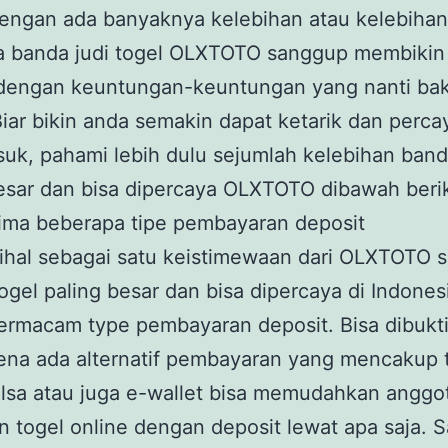
dengan ada banyaknya kelebihan atau kelebiha
a banda judi togel OLXTOTO sanggup membikin
dengan keuntungan-keuntungan yang nanti bak
Biar bikin anda semakin dapat ketarik dan perc
uk, pahami lebih dulu sejumlah kelebihan band
esar dan bisa dipercaya OLXTOTO dibawah beriku
ima beberapa tipe pembayaran deposit
ihal sebagai satu keistimewaan dari OLXTOTO 
ogel paling besar dan bisa dipercaya di Indonesi
ermacam type pembayaran deposit. Bisa dibukt
ena ada alternatif pembayaran yang mencakup t
lsa atau juga e-wallet bisa memudahkan anggo
 togel online dengan deposit lewat apa saja. 