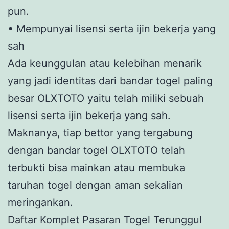
pun.
• Mempunyai lisensi serta ijin bekerja yang
sah
Ada keunggulan atau kelebihan menarik
yang jadi identitas dari bandar togel paling
besar OLXTOTO yaitu telah miliki sebuah
lisensi serta ijin bekerja yang sah.
Maknanya, tiap bettor yang tergabung
dengan bandar togel OLXTOTO telah
terbukti bisa mainkan atau membuka
taruhan togel dengan aman sekalian
meringankan.
Daftar Komplet Pasaran Togel Terunggul