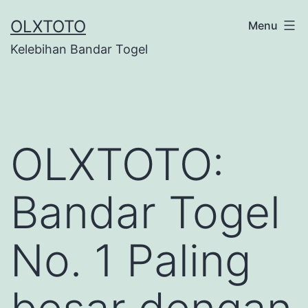
Skip
OLXTOTO
Menu
to
Kelebihan Bandar Togel
content
OLXTOTO:
Bandar Togel
No. 1 Paling