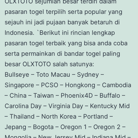
OLXTOTO sejumlah besar terdiri dalam
pasaran togel terpilih serta popular yang
sejauh ini jadi pujaan banyak betaruh di
Indonesia. `Berikut ini rincian lengkap
pasaran togel terbaik yang bisa anda coba
serta permainkan di bandar togel paling
besar OLXTOTO salah satunya:
Bullseye – Toto Macau – Sydney –
Singapore – PCSO – Hongkong – Cambodia
– China – Taiwan – Phoenix4D – Buffalo –
Carolina Day – Virginia Day – Kentucky Mid
– Thailand – North Korea – Portland –
Jepang – Bogota – Oregon 1 – Oregon 2 –
Mongolia – New Jersey Mid – Indiana Mid –