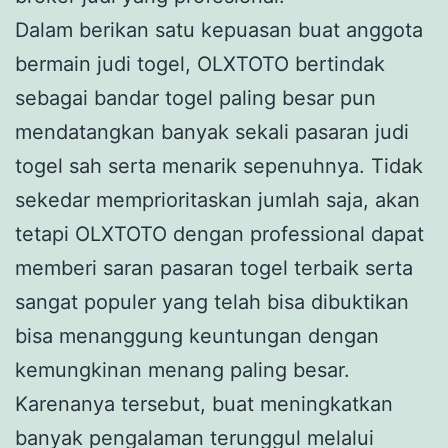
Dalam berikan satu kepuasan buat anggota
bermain judi togel, OLXTOTO bertindak
sebagai bandar togel paling besar pun
mendatangkan banyak sekali pasaran judi
togel sah serta menarik sepenuhnya. Tidak
sekedar memprioritaskan jumlah saja, akan
tetapi OLXTOTO dengan professional dapat
memberi saran pasaran togel terbaik serta
sangat populer yang telah bisa dibuktikan
bisa menanggung keuntungan dengan
kemungkinan menang paling besar.
Karenanya tersebut, buat meningkatkan
banyak pengalaman terunggul melalui