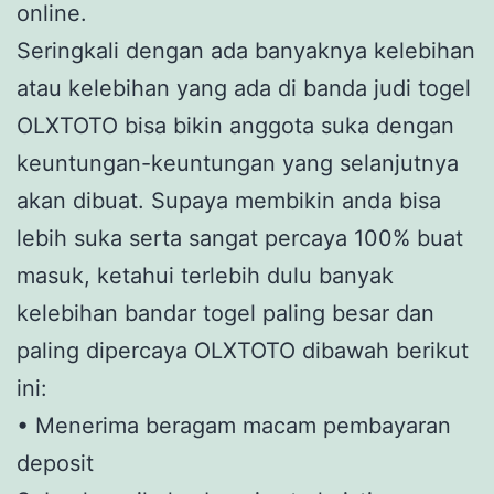
online.
Seringkali dengan ada banyaknya kelebihan
atau kelebihan yang ada di banda judi togel
OLXTOTO bisa bikin anggota suka dengan
keuntungan-keuntungan yang selanjutnya
akan dibuat. Supaya membikin anda bisa
lebih suka serta sangat percaya 100% buat
masuk, ketahui terlebih dulu banyak
kelebihan bandar togel paling besar dan
paling dipercaya OLXTOTO dibawah berikut
ini:
• Menerima beragam macam pembayaran
deposit