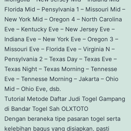
Florida Mid – Pensylvania 1 – Missouri Mid –
New York Mid – Oregon 4 – North Carolina
Eve – Kentucky Eve – New Jersey Eve –
Indiana Eve – New York Eve – Oregon 3 –
Missouri Eve – Florida Eve – Virginia N –
Pensylvania 2 – Texas Day – Texas Eve –
Texas Night – Texas Morning – Tennesse
Eve – Tennesse Morning – Jakarta – Ohio
Mid – Ohio Eve, dsb.
Tutorial Metode Daftar Judi Togel Gampang
di Bandar Togel Sah OLXTOTO
Dengan beraneka tipe pasaran togel serta
kelebihan bagus yang disiapkan, pasti