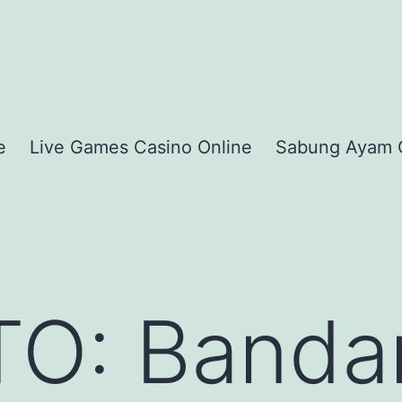
e
Live Games Casino Online
Sabung Ayam 
O: Bandar