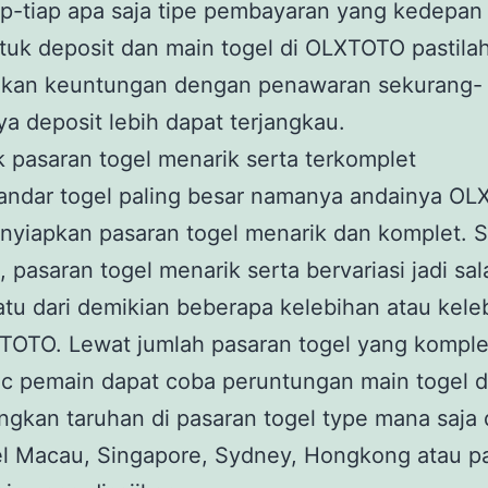
ap-tiap apa saja tipe pembayaran yang kedepan
tuk deposit dan main togel di OLXTOTO pastila
kan keuntungan dengan penawaran sekurang-
a deposit lebih dapat terjangkau.
 pasaran togel menarik serta terkomplet
andar togel paling besar namanya andainya O
nyiapkan pasaran togel menarik dan komplet. 
pasaran togel menarik serta bervariasi jadi sal
atu dari demikian beberapa kelebihan atau kele
TOTO. Lewat jumlah pasaran togel yang komple
ic pemain dapat coba peruntungan main togel 
kan taruhan di pasaran togel type mana saja 
el Macau, Singapore, Sydney, Hongkong atau p