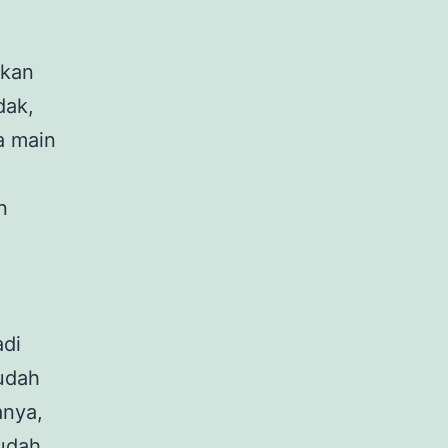
 kan
dak,
a main
n
adi
 udah
anya,
udah