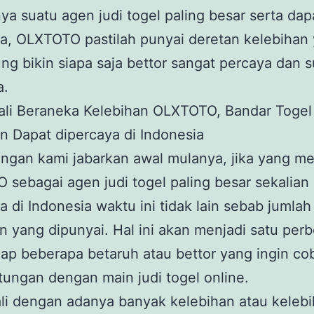
ya suatu agen judi togel paling besar serta dap
a, OLXTOTO pastilah punyai deretan kelebihan
ng bikin siapa saja bettor sangat percaya dan 
a.
li Beraneka Kelebihan OLXTOTO, Bandar Togel 
n Dapat dipercaya di Indonesia
ngan kami jabarkan awal mulanya, jika yang m
sebagai agen judi togel paling besar sekalian
a di Indonesia waktu ini tidak lain sebab jumlah
n yang dipunyai. Hal ini akan menjadi satu per
iap beberapa betaruh atau bettor yang ingin co
ungan dengan main judi togel online.
li dengan adanya banyak kelebihan atau keleb