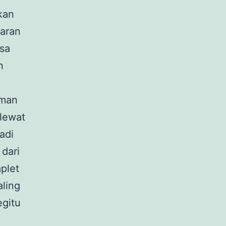
kan
saran
isa
n
aman
 lewat
adi
dari
plet
aling
egitu