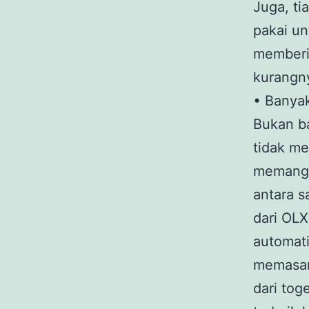
Juga, ti
pakai un
memberi
kurangny
• Banyak
Bukan b
tidak me
memang, 
antara s
dari OLX
automat
memasang
dari tog