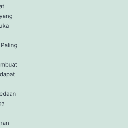
at
 yang
suka
Paling
embuat
 dapat
bedaan
ba
ihan