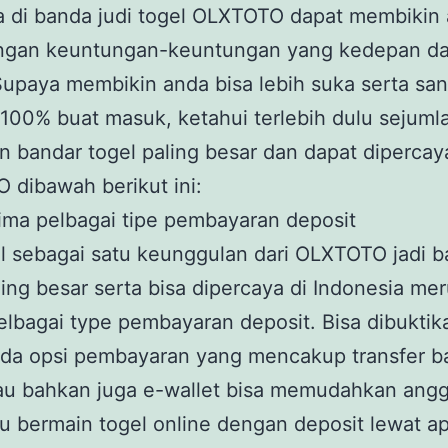
a di banda judi togel OLXTOTO dapat membikin
ngan keuntungan-keuntungan yang kedepan da
Supaya membikin anda bisa lebih suka serta sa
100% buat masuk, ketahui terlebih dulu sejuml
n bandar togel paling besar dan dapat dipercay
dibawah berikut ini:
ima pelbagai tipe pembayaran deposit
l sebagai satu keunggulan dari OLXTOTO jadi b
ling besar serta bisa dipercaya di Indonesia me
elbagai type pembayaran deposit. Bisa dibuktik
ada opsi pembayaran yang mencakup transfer b
tau bahkan juga e-wallet bisa memudahkan ang
 bermain togel online dengan deposit lewat ap