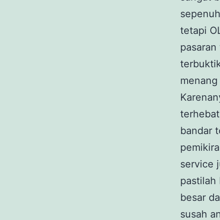
sepenuh
tetapi 
pasaran 
terbukt
menang p
Karenan
terhebat
bandar t
pemikira
service 
pastilah
besar da
susah an