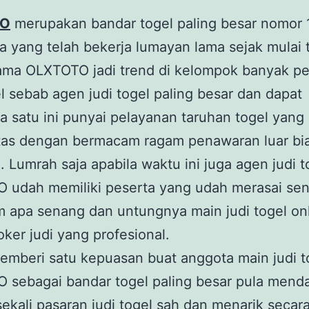
TO
merupakan bandar togel paling besar nomor 1
a yang telah bekerja lumayan lama sejak mulai
ama OLXTOTO jadi trend di kelompok banyak pe
el sebab agen judi togel paling besar dan dapat
a satu ini punyai pelayanan taruhan togel yang
itas dengan bermacam ragam penawaran luar bi
n. Lumrah saja apabila waktu ini juga agen judi t
 udah memiliki peserta yang udah merasai send
 apa senang dan untungnya main judi togel on
oker judi yang profesional.
mberi satu kepuasan buat anggota main judi t
 sebagai bandar togel paling besar pula mend
ekali pasaran judi togel sah dan menarik secar