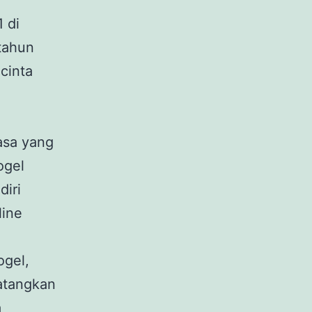
 di
 tahun
cinta
asa yang
ogel
iri
line
ogel,
atangkan
a