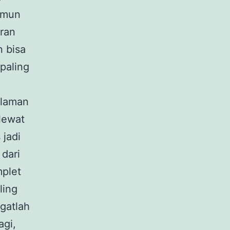
amun
ran
n bisa
paling
alaman
 lewat
 jadi
 dari
mplet
ling
ngatlah
agi,