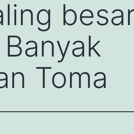
aling besa
 Banyak
han Toma