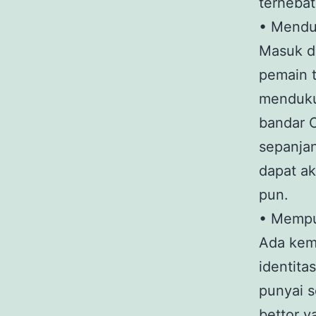
terhebat
• Mendu
Masuk da
pemain t
menduku
bandar 
sepanjan
dapat a
pun.
• Mempun
Ada kemb
identita
punyai s
bettor 