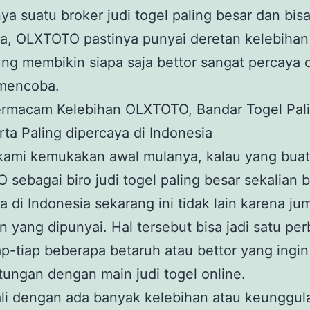
ya suatu broker judi togel paling besar dan bis
ya, OLXTOTO pastinya punyai deretan kelebihan
ng membikin siapa saja bettor sangat percaya 
 mencoba.
ermacam Kelebihan OLXTOTO, Bandar Togel Pal
rta Paling dipercaya di Indonesia
 kami kemukakan awal mulanya, kalau yang buat
sebagai biro judi togel paling besar sekalian b
a di Indonesia sekarang ini tidak lain karena ju
n yang dipunyai. Hal tersebut bisa jadi satu pe
ap-tiap beberapa betaruh atau bettor yang ingi
ungan dengan main judi togel online.
ali dengan ada banyak kelebihan atau keunggul