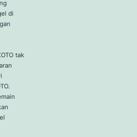
ang
el di
ngan
XOTO tak
aran
i
OTO.
emain
kan
el