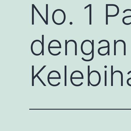
No. 1 P
dengan
Kelebi