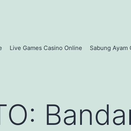
e
Live Games Casino Online
Sabung Ayam 
O: Bandar