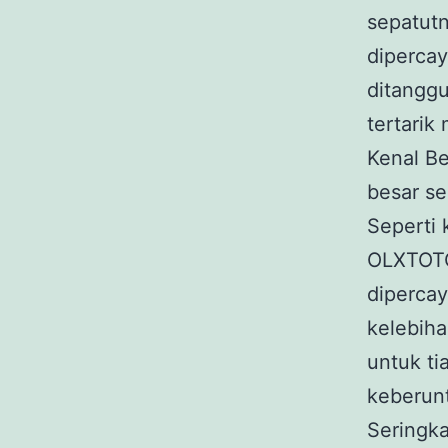
sepatutn
diperca
ditanggu
tertarik
Kenal B
besar se
Seperti
OLXTOTO 
dipercay
kelebiha
untuk ti
keberunt
Seringk