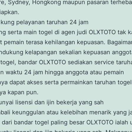
re, Sydney, Hongkong maupun pasaran terhebat
iapkan.
kung pelayanan taruhan 24 jam
g serta main togel di agen judi OLXTOTO tak 
 pemain terasa kehilangan kepuasan. Bagaiman
ndukung kelapangan sekalian kepuasan anggot
 togel, bandar OLXTOTO sediakan service taruh
n waktu 24 jam hingga anggota atau pemain
ya dapat akses serta permainkan taruhan togel
ya kapan pun.
yai lisensi dan ijin bekerja yang sah
ali keunggulan atau kelebihan menarik yang j
s dari bandar togel paling besar OLXTOTO ialah