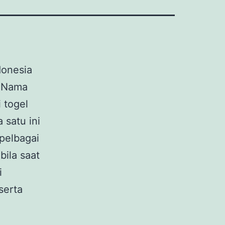
donesia
. Nama
 togel
 satu ini
 pelbagai
bila saat
i
serta