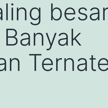
aling besa
 Banyak
an Ternat