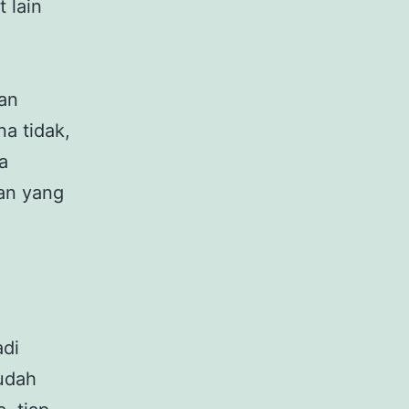
 lain
kan
a tidak,
a
an yang
adi
 udah