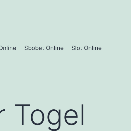
Online
Sbobet Online
Slot Online
 Togel