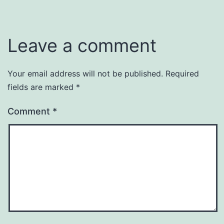
Leave a comment
Your email address will not be published.
Required
fields are marked
*
Comment
*