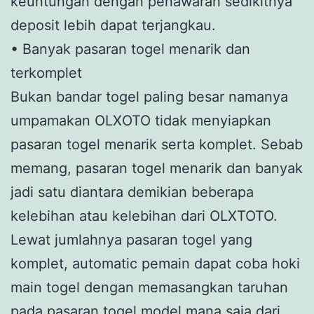
keuntungan dengan penawaran sedikitnya
deposit lebih dapat terjangkau.
• Banyak pasaran togel menarik dan
terkomplet
Bukan bandar togel paling besar namanya
umpamakan OLXOTO tidak menyiapkan
pasaran togel menarik serta komplet. Sebab
memang, pasaran togel menarik dan banyak
jadi satu diantara demikian beberapa
kelebihan atau kelebihan dari OLXTOTO.
Lewat jumlahnya pasaran togel yang
komplet, automatic pemain dapat coba hoki
main togel dengan memasangkan taruhan
pada pasaran togel model mana saja dari