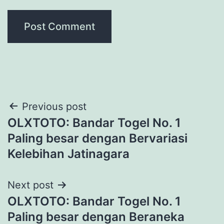
Post
Previous post
OLXTOTO: Bandar Togel No. 1
navigation
Paling besar dengan Bervariasi
Kelebihan Jatinagara
Next post
OLXTOTO: Bandar Togel No. 1
Paling besar dengan Beraneka