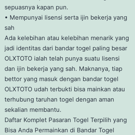
sepuasnya kapan pun.
• Mempunyai lisensi serta ijin bekerja yang
sah
Ada kelebihan atau kelebihan menarik yang
jadi identitas dari bandar togel paling besar
OLXTOTO ialah telah punya suatu lisensi
dan ijin bekerja yang sah. Maknanya, tiap
bettor yang masuk dengan bandar togel
OLXTOTO udah terbukti bisa mainkan atau
terhubung taruhan togel dengan aman
sekalian membantu.
Daftar Komplet Pasaran Togel Terpilih yang
Bisa Anda Permainkan di Bandar Togel