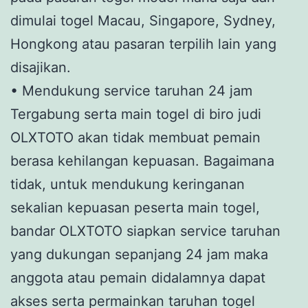
dimulai togel Macau, Singapore, Sydney,
Hongkong atau pasaran terpilih lain yang
disajikan.
• Mendukung service taruhan 24 jam
Tergabung serta main togel di biro judi
OLXTOTO akan tidak membuat pemain
berasa kehilangan kepuasan. Bagaimana
tidak, untuk mendukung keringanan
sekalian kepuasan peserta main togel,
bandar OLXTOTO siapkan service taruhan
yang dukungan sepanjang 24 jam maka
anggota atau pemain didalamnya dapat
akses serta permainkan taruhan togel