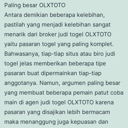
Paling besar OLXTOTO
Antara demikian beberapa kelebihan,
pastilah yang menjadi kelebihan sangat
menarik dari broker judi togel OLXTOTO
yaitu pasaran togel yang paling komplet.
Bahwasanya, tiap-tiap situs atau biro judi
togel jelas memberikan beberapa tipe
pasaran buat dipermainkan tiap-tiap
anggotanya. Namun, argumen paling besar
yang membuat beberapa pemain patut coba
main di agen judi togel OLXTOTO karena
pasaran yang disajikan lebih bermacam
maka menanggung juga kepuasan dan