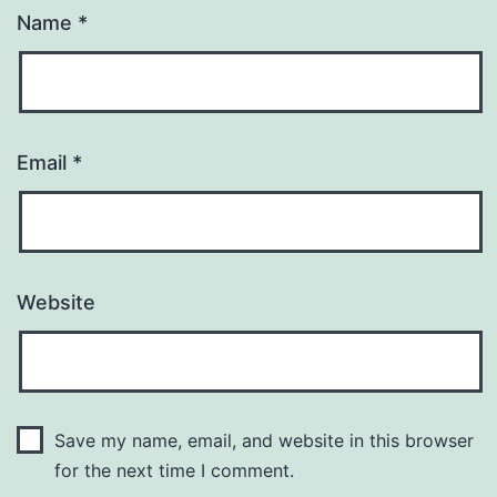
Name
*
Email
*
Website
Save my name, email, and website in this browser
for the next time I comment.