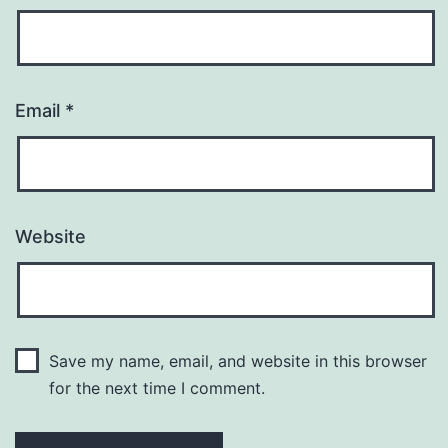
Email
*
Website
Save my name, email, and website in this browser
for the next time I comment.