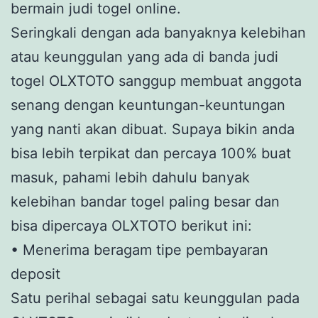
bermain judi togel online.
Seringkali dengan ada banyaknya kelebihan
atau keunggulan yang ada di banda judi
togel OLXTOTO sanggup membuat anggota
senang dengan keuntungan-keuntungan
yang nanti akan dibuat. Supaya bikin anda
bisa lebih terpikat dan percaya 100% buat
masuk, pahami lebih dahulu banyak
kelebihan bandar togel paling besar dan
bisa dipercaya OLXTOTO berikut ini:
• Menerima beragam tipe pembayaran
deposit
Satu perihal sebagai satu keunggulan pada