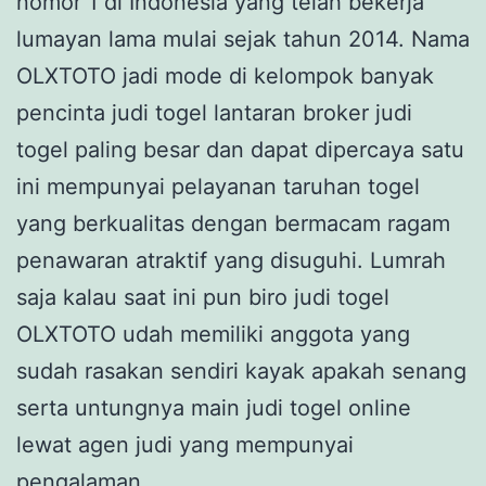
nomor 1 di Indonesia yang telah bekerja
lumayan lama mulai sejak tahun 2014. Nama
OLXTOTO jadi mode di kelompok banyak
pencinta judi togel lantaran broker judi
togel paling besar dan dapat dipercaya satu
ini mempunyai pelayanan taruhan togel
yang berkualitas dengan bermacam ragam
penawaran atraktif yang disuguhi. Lumrah
saja kalau saat ini pun biro judi togel
OLXTOTO udah memiliki anggota yang
sudah rasakan sendiri kayak apakah senang
serta untungnya main judi togel online
lewat agen judi yang mempunyai
pengalaman.