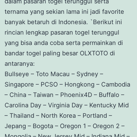
dalam pasaran togel terunggul serta
ternama yang sekian lama ini jadi favorite
banyak betaruh di Indonesia. `Berikut ini
rincian lengkap pasaran togel terunggul
yang bisa anda coba serta permainkan di
bandar togel paling besar OLXTOTO di
antaranya:
Bullseye – Toto Macau – Sydney –
Singapore – PCSO – Hongkong – Cambodia
– China – Taiwan – Phoenix4D – Buffalo –
Carolina Day – Virginia Day – Kentucky Mid
– Thailand – North Korea – Portland –
Jepang – Bogota – Oregon 1 – Oregon 2 –
Mongolia – New Jersey Mid – Indiana Mid –