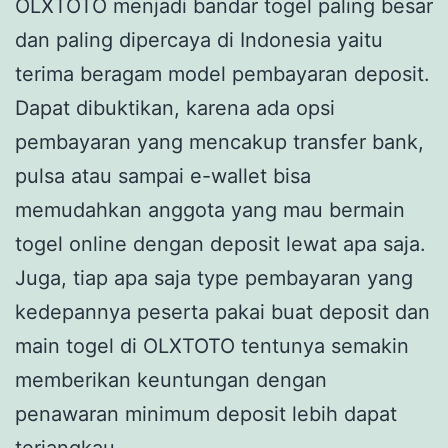
OLXTOTO menjadi bandar togel paling besar
dan paling dipercaya di Indonesia yaitu
terima beragam model pembayaran deposit.
Dapat dibuktikan, karena ada opsi
pembayaran yang mencakup transfer bank,
pulsa atau sampai e-wallet bisa
memudahkan anggota yang mau bermain
togel online dengan deposit lewat apa saja.
Juga, tiap apa saja type pembayaran yang
kedepannya peserta pakai buat deposit dan
main togel di OLXTOTO tentunya semakin
memberikan keuntungan dengan
penawaran minimum deposit lebih dapat
terjangkau.