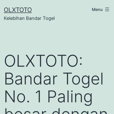
Skip
OLXTOTO
Menu
to
Kelebihan Bandar Togel
content
OLXTOTO:
Bandar Togel
No. 1 Paling