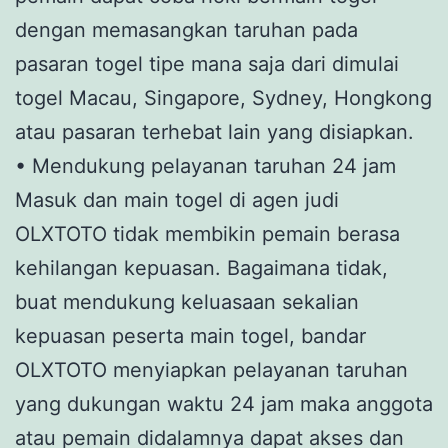
dengan memasangkan taruhan pada
pasaran togel tipe mana saja dari dimulai
togel Macau, Singapore, Sydney, Hongkong
atau pasaran terhebat lain yang disiapkan.
• Mendukung pelayanan taruhan 24 jam
Masuk dan main togel di agen judi
OLXTOTO tidak membikin pemain berasa
kehilangan kepuasan. Bagaimana tidak,
buat mendukung keluasaan sekalian
kepuasan peserta main togel, bandar
OLXTOTO menyiapkan pelayanan taruhan
yang dukungan waktu 24 jam maka anggota
atau pemain didalamnya dapat akses dan