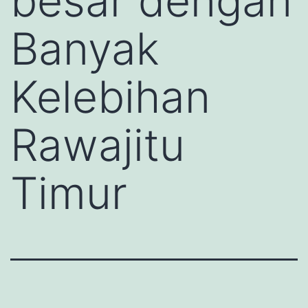
besar dengan
Banyak
Kelebihan
Rawajitu
Timur