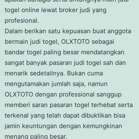
togel online lewat broker judi yang
profesional.
Dalam berikan satu kepuasan buat anggota
bermain judi togel, OLXTOTO sebagai
bandar togel paling besar mendatangkan
sangat banyak pasaran judi togel sah dan
menarik sedetailnya. Bukan cuma
mengutamakan jumlah saja, namun
OLXTOTO dengan professional sanggup
memberi saran pasaran togel terhebat serta
terkenal yang telah dapat dibuktikan bisa
jamin keuntungan dengan kemungkinan
menang paling besar.