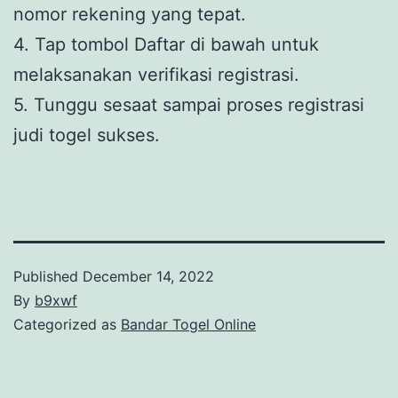
nomor rekening yang tepat.
4. Tap tombol Daftar di bawah untuk
melaksanakan verifikasi registrasi.
5. Tunggu sesaat sampai proses registrasi
judi togel sukses.
Published
December 14, 2022
By
b9xwf
Categorized as
Bandar Togel Online