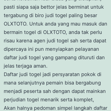
pasti siapa saja bettor jelas berminat untuk
tergabung di biro judi togel paling besar
OLXTOTO. Untuk anda yang mau masuk dan
bermain togel di OLXTOTO, anda tak perlu
risau karena agen judi togel sah serta dapat
dipercaya ini pun menyiapkan pelayanan
daftar judi togel yang gampang dituruti dan
jelas terjaga aman.
Daftar judi togel jadi persyaratan pokok di
mana selanjutnya pemain bisa bergabung
menjadi peserta sah dengan dapat mainkan
perjudian togel menarik serta komplet,
Akan halnya pedoman simpel langkah daftar