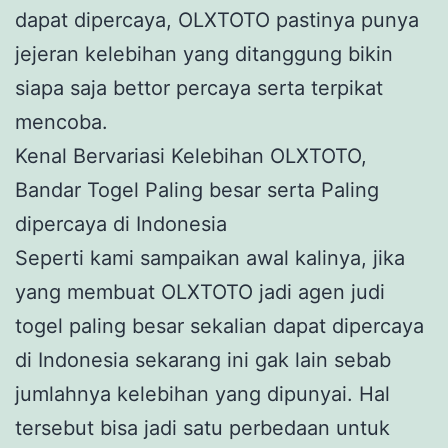
dapat dipercaya, OLXTOTO pastinya punya
jejeran kelebihan yang ditanggung bikin
siapa saja bettor percaya serta terpikat
mencoba.
Kenal Bervariasi Kelebihan OLXTOTO,
Bandar Togel Paling besar serta Paling
dipercaya di Indonesia
Seperti kami sampaikan awal kalinya, jika
yang membuat OLXTOTO jadi agen judi
togel paling besar sekalian dapat dipercaya
di Indonesia sekarang ini gak lain sebab
jumlahnya kelebihan yang dipunyai. Hal
tersebut bisa jadi satu perbedaan untuk