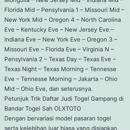
Florida Mid – Pensylvania 1 – Missouri Mid –
New York Mid – Oregon 4 – North Carolina
Eve – Kentucky Eve – New Jersey Eve –
Indiana Eve – New York Eve – Oregon 3 –
Missouri Eve – Florida Eve – Virginia N –
Pensylvania 2 – Texas Day – Texas Eve –
Texas Night – Texas Morning – Tennesse
Eve – Tennesse Morning – Jakarta – Ohio
Mid – Ohio Eve, dan seterusnya.
Petunjuk Trik Daftar Judi Togel Gampang di
Bandar Togel Sah OLXTOTO
Dengan bervariasi model pasaran togel
serta kelebihan luar biasa yang disiapkan,