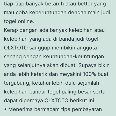
tiap-tiap banyak betaruh atau bettor yang
mau coba keberuntungan dengan main judi
togel online.
Kerap dengan ada banyak kelebihan atau
kelebihan yang ada di banda judi togel
OLXTOTO sanggup membikin anggota
senang dengan keuntungan-keuntungan
yang selanjutnya akan dibuat. Supaya bikin
anda lebih ketarik dan meyakini 100% buat
tergabung, ketahui lebih dulu sejumlah
kelebihan bandar togel paling besar serta
dapat dipercaya OLXTOTO berikut ini:
• Menerima bermacam tipe pembayaran