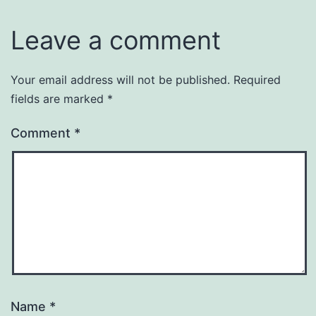
Leave a comment
Your email address will not be published.
Required
fields are marked
*
Comment
*
Name
*