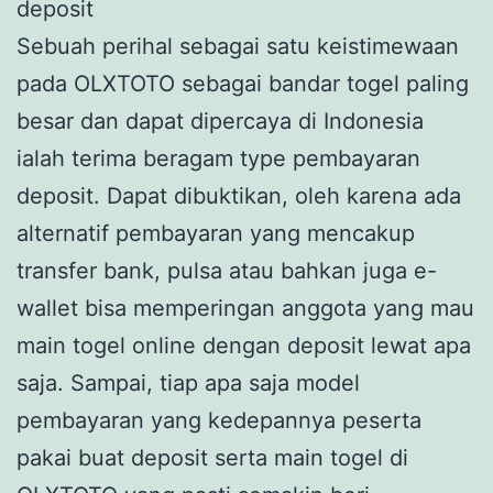
deposit
Sebuah perihal sebagai satu keistimewaan
pada OLXTOTO sebagai bandar togel paling
besar dan dapat dipercaya di Indonesia
ialah terima beragam type pembayaran
deposit. Dapat dibuktikan, oleh karena ada
alternatif pembayaran yang mencakup
transfer bank, pulsa atau bahkan juga e-
wallet bisa memperingan anggota yang mau
main togel online dengan deposit lewat apa
saja. Sampai, tiap apa saja model
pembayaran yang kedepannya peserta
pakai buat deposit serta main togel di