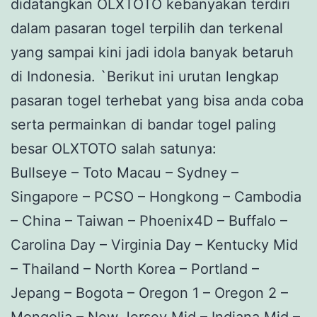
didatangkan OLXTOTO kebanyakan terdiri
dalam pasaran togel terpilih dan terkenal
yang sampai kini jadi idola banyak betaruh
di Indonesia. `Berikut ini urutan lengkap
pasaran togel terhebat yang bisa anda coba
serta permainkan di bandar togel paling
besar OLXTOTO salah satunya:
Bullseye – Toto Macau – Sydney –
Singapore – PCSO – Hongkong – Cambodia
– China – Taiwan – Phoenix4D – Buffalo –
Carolina Day – Virginia Day – Kentucky Mid
– Thailand – North Korea – Portland –
Jepang – Bogota – Oregon 1 – Oregon 2 –
Mongolia – New Jersey Mid – Indiana Mid –