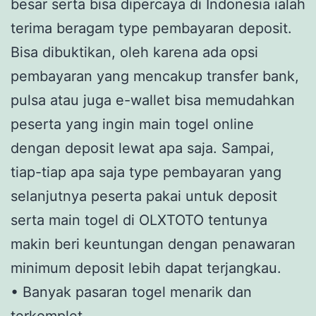
besar serta bisa dipercaya di Indonesia ialah
terima beragam type pembayaran deposit.
Bisa dibuktikan, oleh karena ada opsi
pembayaran yang mencakup transfer bank,
pulsa atau juga e-wallet bisa memudahkan
peserta yang ingin main togel online
dengan deposit lewat apa saja. Sampai,
tiap-tiap apa saja type pembayaran yang
selanjutnya peserta pakai untuk deposit
serta main togel di OLXTOTO tentunya
makin beri keuntungan dengan penawaran
minimum deposit lebih dapat terjangkau.
• Banyak pasaran togel menarik dan
terkomplet