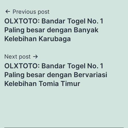
Post
Previous post
OLXTOTO: Bandar Togel No. 1
navigation
Paling besar dengan Banyak
Kelebihan Karubaga
Next post
OLXTOTO: Bandar Togel No. 1
Paling besar dengan Bervariasi
Kelebihan Tomia Timur