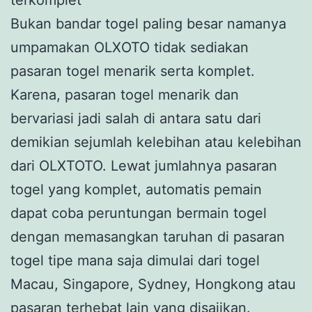
Bukan bandar togel paling besar namanya
umpamakan OLXOTO tidak sediakan
pasaran togel menarik serta komplet.
Karena, pasaran togel menarik dan
bervariasi jadi salah di antara satu dari
demikian sejumlah kelebihan atau kelebihan
dari OLXTOTO. Lewat jumlahnya pasaran
togel yang komplet, automatis pemain
dapat coba peruntungan bermain togel
dengan memasangkan taruhan di pasaran
togel tipe mana saja dimulai dari togel
Macau, Singapore, Sydney, Hongkong atau
pasaran terhebat lain yang disajikan.