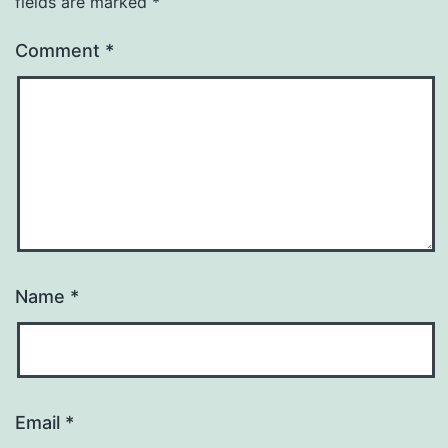
fields are marked
*
Comment
*
Name
*
Email
*