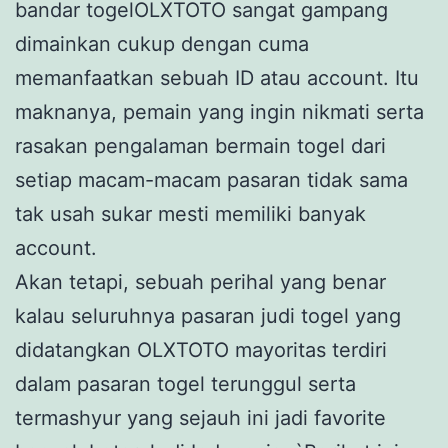
bandar togelOLXTOTO sangat gampang
dimainkan cukup dengan cuma
memanfaatkan sebuah ID atau account. Itu
maknanya, pemain yang ingin nikmati serta
rasakan pengalaman bermain togel dari
setiap macam-macam pasaran tidak sama
tak usah sukar mesti memiliki banyak
account.
Akan tetapi, sebuah perihal yang benar
kalau seluruhnya pasaran judi togel yang
didatangkan OLXTOTO mayoritas terdiri
dalam pasaran togel terunggul serta
termashyur yang sejauh ini jadi favorite