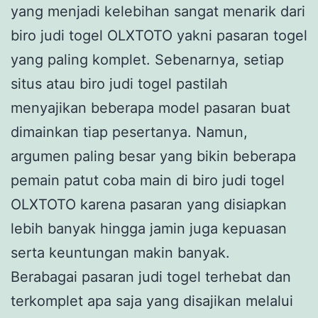
yang menjadi kelebihan sangat menarik dari
biro judi togel OLXTOTO yakni pasaran togel
yang paling komplet. Sebenarnya, setiap
situs atau biro judi togel pastilah
menyajikan beberapa model pasaran buat
dimainkan tiap pesertanya. Namun,
argumen paling besar yang bikin beberapa
pemain patut coba main di biro judi togel
OLXTOTO karena pasaran yang disiapkan
lebih banyak hingga jamin juga kepuasan
serta keuntungan makin banyak.
Berabagai pasaran judi togel terhebat dan
terkomplet apa saja yang disajikan melalui