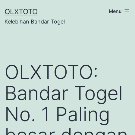
Skip
OLXTOTO
Menu
to
Kelebihan Bandar Togel
content
OLXTOTO:
Bandar Togel
No. 1 Paling