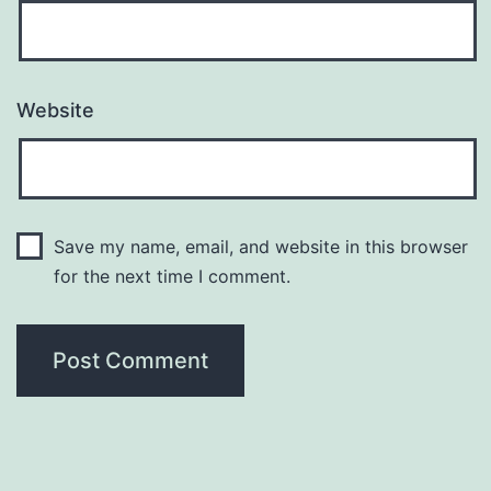
Website
Save my name, email, and website in this browser
for the next time I comment.