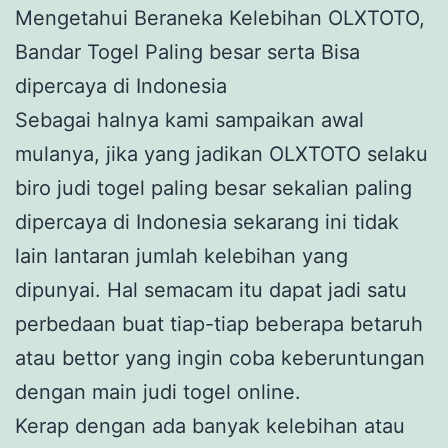
Mengetahui Beraneka Kelebihan OLXTOTO,
Bandar Togel Paling besar serta Bisa
dipercaya di Indonesia
Sebagai halnya kami sampaikan awal
mulanya, jika yang jadikan OLXTOTO selaku
biro judi togel paling besar sekalian paling
dipercaya di Indonesia sekarang ini tidak
lain lantaran jumlah kelebihan yang
dipunyai. Hal semacam itu dapat jadi satu
perbedaan buat tiap-tiap beberapa betaruh
atau bettor yang ingin coba keberuntungan
dengan main judi togel online.
Kerap dengan ada banyak kelebihan atau