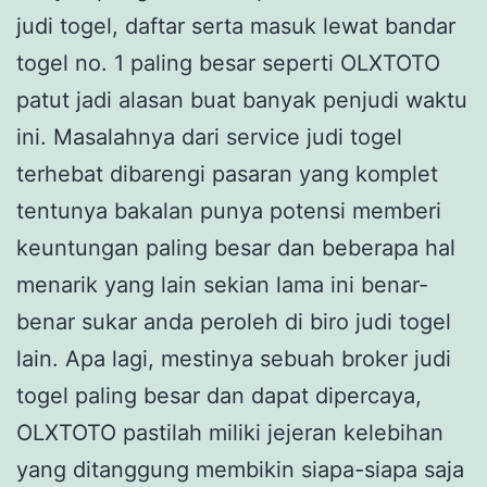
judi togel, daftar serta masuk lewat bandar
togel no. 1 paling besar seperti OLXTOTO
patut jadi alasan buat banyak penjudi waktu
ini. Masalahnya dari service judi togel
terhebat dibarengi pasaran yang komplet
tentunya bakalan punya potensi memberi
keuntungan paling besar dan beberapa hal
menarik yang lain sekian lama ini benar-
benar sukar anda peroleh di biro judi togel
lain. Apa lagi, mestinya sebuah broker judi
togel paling besar dan dapat dipercaya,
OLXTOTO pastilah miliki jejeran kelebihan
yang ditanggung membikin siapa-siapa saja