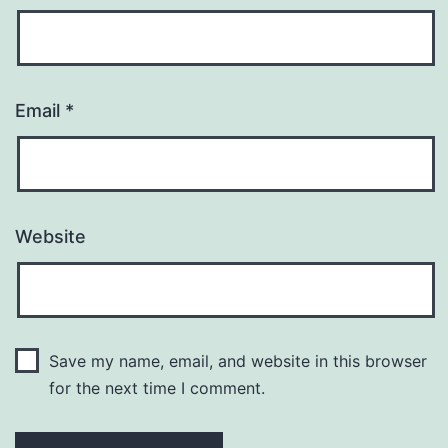
Email
*
Website
Save my name, email, and website in this browser
for the next time I comment.