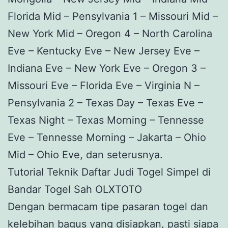
Florida Mid – Pensylvania 1 – Missouri Mid –
New York Mid – Oregon 4 – North Carolina
Eve – Kentucky Eve – New Jersey Eve –
Indiana Eve – New York Eve – Oregon 3 –
Missouri Eve – Florida Eve – Virginia N –
Pensylvania 2 – Texas Day – Texas Eve –
Texas Night – Texas Morning – Tennesse
Eve – Tennesse Morning – Jakarta – Ohio
Mid – Ohio Eve, dan seterusnya.
Tutorial Teknik Daftar Judi Togel Simpel di
Bandar Togel Sah OLXTOTO
Dengan bermacam tipe pasaran togel dan
kelebihan bagus yang disiapkan, pasti siapa