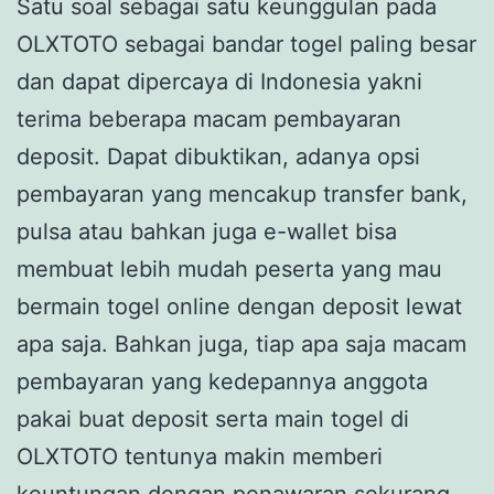
Satu soal sebagai satu keunggulan pada
OLXTOTO sebagai bandar togel paling besar
dan dapat dipercaya di Indonesia yakni
terima beberapa macam pembayaran
deposit. Dapat dibuktikan, adanya opsi
pembayaran yang mencakup transfer bank,
pulsa atau bahkan juga e-wallet bisa
membuat lebih mudah peserta yang mau
bermain togel online dengan deposit lewat
apa saja. Bahkan juga, tiap apa saja macam
pembayaran yang kedepannya anggota
pakai buat deposit serta main togel di
OLXTOTO tentunya makin memberi
keuntungan dengan penawaran sekurang-