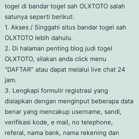
togel di bandar togel sah OLXTOTO salah
satunya seperti berikut:
1. Akses / Singgahi situs bandar togel sah
OLXTOTO lebih dahulu.
2. Di halaman penting blog judi togel
OLXTOTO, silakan anda click menu
“DAFTAR” atau dapat melalui live chat 24
jam.
3. Lengkapi formulir registrasi yang
disiapkan dengan menginput beberapa data
benar yang mencakup username, sandi,
verifikasi kode, e mail, no telephone,
referal, nama bank, nama rekening dan