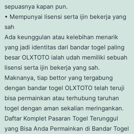
sepuasnya kapan pun.
• Mempunyai lisensi serta ijin bekerja yang
sah
Ada keunggulan atau kelebihan menarik
yang jadi identitas dari bandar togel paling
besar OLXTOTO ialah udah memiliki sebuah
lisensi serta ijin bekerja yang sah.
Maknanya, tiap bettor yang tergabung
dengan bandar togel OLXTOTO telah teruji
bisa permainkan atau terhubung taruhan
togel dengan aman sekalian meringankan.
Daftar Komplet Pasaran Togel Terunggul
yang Bisa Anda Permainkan di Bandar Togel