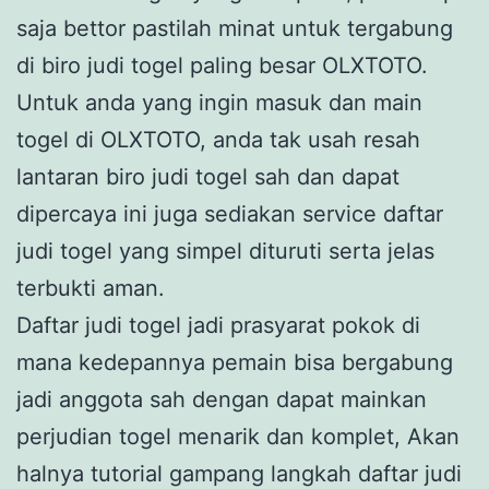
saja bettor pastilah minat untuk tergabung
di biro judi togel paling besar OLXTOTO.
Untuk anda yang ingin masuk dan main
togel di OLXTOTO, anda tak usah resah
lantaran biro judi togel sah dan dapat
dipercaya ini juga sediakan service daftar
judi togel yang simpel dituruti serta jelas
terbukti aman.
Daftar judi togel jadi prasyarat pokok di
mana kedepannya pemain bisa bergabung
jadi anggota sah dengan dapat mainkan
perjudian togel menarik dan komplet, Akan
halnya tutorial gampang langkah daftar judi