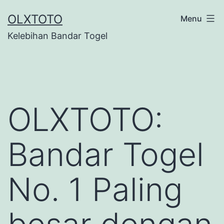
Skip
OLXTOTO
Menu
to
Kelebihan Bandar Togel
content
OLXTOTO:
Bandar Togel
No. 1 Paling