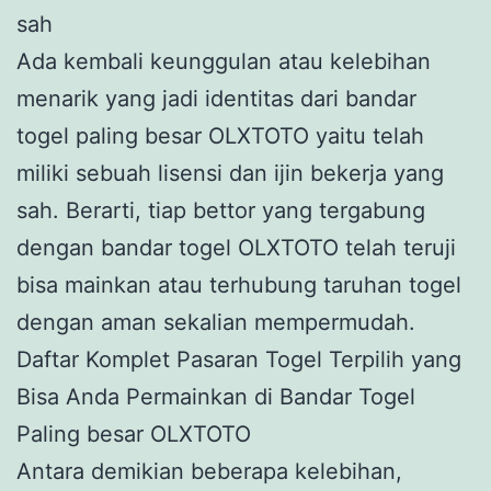
sah
Ada kembali keunggulan atau kelebihan
menarik yang jadi identitas dari bandar
togel paling besar OLXTOTO yaitu telah
miliki sebuah lisensi dan ijin bekerja yang
sah. Berarti, tiap bettor yang tergabung
dengan bandar togel OLXTOTO telah teruji
bisa mainkan atau terhubung taruhan togel
dengan aman sekalian mempermudah.
Daftar Komplet Pasaran Togel Terpilih yang
Bisa Anda Permainkan di Bandar Togel
Paling besar OLXTOTO
Antara demikian beberapa kelebihan,