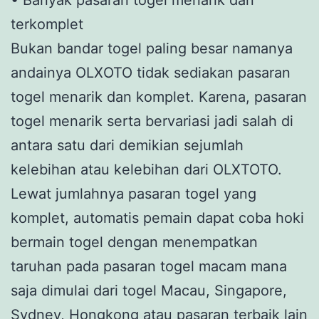
terkomplet
Bukan bandar togel paling besar namanya
andainya OLXOTO tidak sediakan pasaran
togel menarik dan komplet. Karena, pasaran
togel menarik serta bervariasi jadi salah di
antara satu dari demikian sejumlah
kelebihan atau kelebihan dari OLXTOTO.
Lewat jumlahnya pasaran togel yang
komplet, automatis pemain dapat coba hoki
bermain togel dengan menempatkan
taruhan pada pasaran togel macam mana
saja dimulai dari togel Macau, Singapore,
Sydney, Hongkong atau pasaran terbaik lain