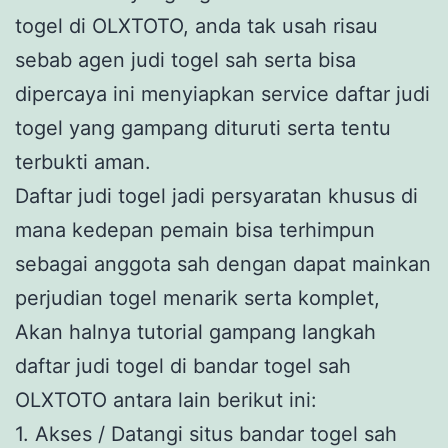
togel di OLXTOTO, anda tak usah risau
sebab agen judi togel sah serta bisa
dipercaya ini menyiapkan service daftar judi
togel yang gampang dituruti serta tentu
terbukti aman.
Daftar judi togel jadi persyaratan khusus di
mana kedepan pemain bisa terhimpun
sebagai anggota sah dengan dapat mainkan
perjudian togel menarik serta komplet,
Akan halnya tutorial gampang langkah
daftar judi togel di bandar togel sah
OLXTOTO antara lain berikut ini:
1. Akses / Datangi situs bandar togel sah