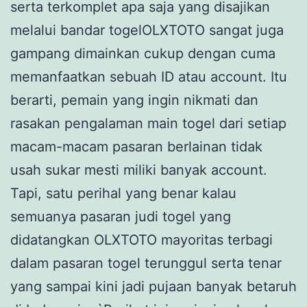
serta terkomplet apa saja yang disajikan
melalui bandar togelOLXTOTO sangat juga
gampang dimainkan cukup dengan cuma
memanfaatkan sebuah ID atau account. Itu
berarti, pemain yang ingin nikmati dan
rasakan pengalaman main togel dari setiap
macam-macam pasaran berlainan tidak
usah sukar mesti miliki banyak account.
Tapi, satu perihal yang benar kalau
semuanya pasaran judi togel yang
didatangkan OLXTOTO mayoritas terbagi
dalam pasaran togel terunggul serta tenar
yang sampai kini jadi pujaan banyak betaruh