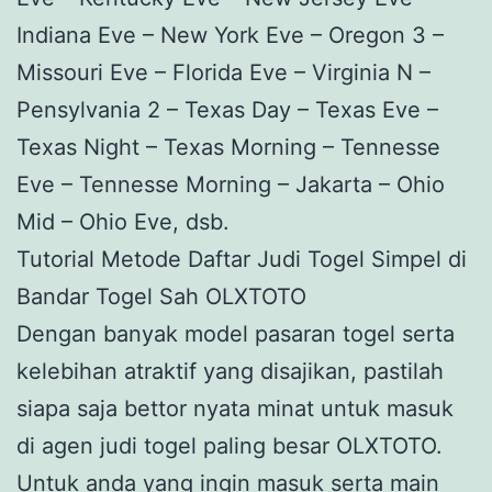
Indiana Eve – New York Eve – Oregon 3 –
Missouri Eve – Florida Eve – Virginia N –
Pensylvania 2 – Texas Day – Texas Eve –
Texas Night – Texas Morning – Tennesse
Eve – Tennesse Morning – Jakarta – Ohio
Mid – Ohio Eve, dsb.
Tutorial Metode Daftar Judi Togel Simpel di
Bandar Togel Sah OLXTOTO
Dengan banyak model pasaran togel serta
kelebihan atraktif yang disajikan, pastilah
siapa saja bettor nyata minat untuk masuk
di agen judi togel paling besar OLXTOTO.
Untuk anda yang ingin masuk serta main