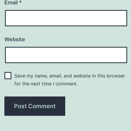
Email
*
Website
Save my name, email, and website in this browser
for the next time I comment.