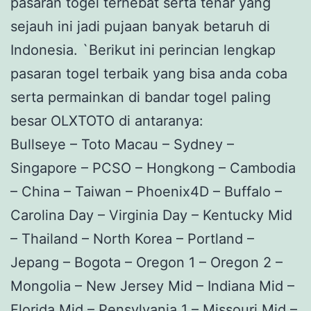
pasaran togel terhebat serta tenar yang
sejauh ini jadi pujaan banyak betaruh di
Indonesia. `Berikut ini perincian lengkap
pasaran togel terbaik yang bisa anda coba
serta permainkan di bandar togel paling
besar OLXTOTO di antaranya:
Bullseye – Toto Macau – Sydney –
Singapore – PCSO – Hongkong – Cambodia
– China – Taiwan – Phoenix4D – Buffalo –
Carolina Day – Virginia Day – Kentucky Mid
– Thailand – North Korea – Portland –
Jepang – Bogota – Oregon 1 – Oregon 2 –
Mongolia – New Jersey Mid – Indiana Mid –
Florida Mid – Pensylvania 1 – Missouri Mid –