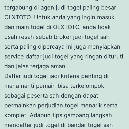
tergabung di agen judi togel paling besar
OLXTOTO. Untuk anda yang ingin masuk
dan main togel di OLXTOTO, anda tidak
usah resah sebab broker judi togel sah
serta paling dipercaya ini juga menyiapkan
service daftar judi togel yang ringan dituruti
dan jelas terjaga aman.
Daftar judi togel jadi kriteria penting di
mana nanti pemain bisa terkelompok
sebagai peserta sah dengan dapat
permainkan perjudian togel menarik serta
komplet, Adapun tips gampang langkah
mendaftar judi togel di bandar togel sah