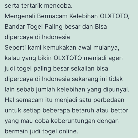
serta tertarik mencoba.
Mengenali Bermacam Kelebihan OLXTOTO,
Bandar Togel Paling besar dan Bisa
dipercaya di Indonesia
Seperti kami kemukakan awal mulanya,
kalau yang bikin OLXTOTO menjadi agen
judi togel paling besar sekalian bisa
dipercaya di Indonesia sekarang ini tidak
lain sebab jumlah kelebihan yang dipunyai.
Hal semacam itu menjadi satu perbedaan
untuk setiap beberapa betaruh atau bettor
yang mau coba keberuntungan dengan
bermain judi togel online.