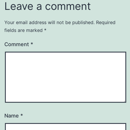
Leave a comment
Your email address will not be published.
Required
fields are marked
*
Comment
*
Name
*