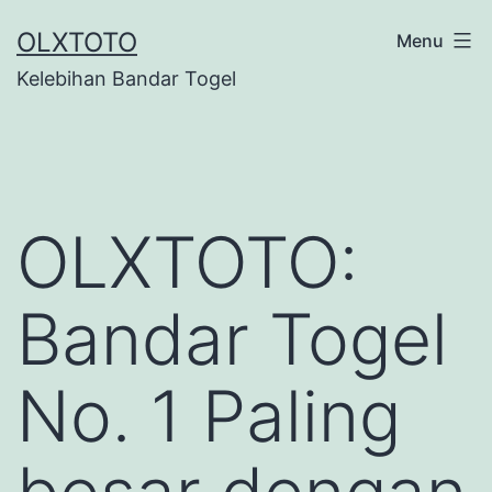
Skip
OLXTOTO
Menu
to
Kelebihan Bandar Togel
content
OLXTOTO:
Bandar Togel
No. 1 Paling