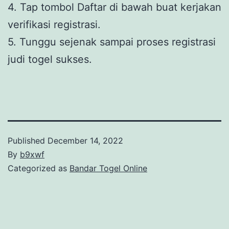
4. Tap tombol Daftar di bawah buat kerjakan
verifikasi registrasi.
5. Tunggu sejenak sampai proses registrasi
judi togel sukses.
Published
December 14, 2022
By
b9xwf
Categorized as
Bandar Togel Online