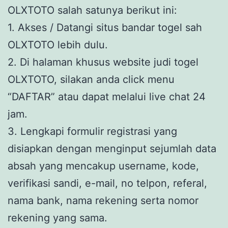
OLXTOTO salah satunya berikut ini:
1. Akses / Datangi situs bandar togel sah
OLXTOTO lebih dulu.
2. Di halaman khusus website judi togel
OLXTOTO, silakan anda click menu
“DAFTAR” atau dapat melalui live chat 24
jam.
3. Lengkapi formulir registrasi yang
disiapkan dengan menginput sejumlah data
absah yang mencakup username, kode,
verifikasi sandi, e-mail, no telpon, referal,
nama bank, nama rekening serta nomor
rekening yang sama.