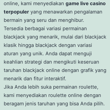
online, kami menyediakan
game live casino
terpopuler
yang menawarkan pengalaman
bermain yang seru dan menghibur.
Tersedia berbagai variasi permainan
blackjack yang menarik, mulai dari blackjack
klasik hingga blackjack dengan variasi
aturan yang unik. Anda dapat menguji
keahlian strategi dan mengikuti keseruan
taruhan blackjack online dengan grafik yang
menarik dan fitur interaktif.
Jika Anda lebih suka permainan roulette,
kami menyediakan roulette online dengan
beragam jenis taruhan yang bisa Anda pilih.