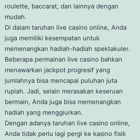
roulette, baccarat, dan lainnya dengan
mudah.
Di dalam taruhan live casino online, Anda
juga memiliki kesempatan untuk
memenangkan hadiah-hadiah spektakuler.
Beberapa permainan live casino bahkan
menawarkan jackpot progresif yang
jumlahnya bisa mencapai puluhan juta
rupiah. Jadi, selain merasakan keseruan
bermain, Anda juga bisa memenangkan
hadiah yang menggiurkan.
Dengan adanya taruhan live casino online,
Anda tidak perlu lagi pergi ke kasino fisik