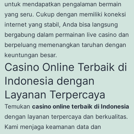
untuk mendapatkan pengalaman bermain
yang seru. Cukup dengan memiliki koneksi
internet yang stabil, Anda bisa langsung
bergabung dalam permainan live casino dan
berpeluang memenangkan taruhan dengan
keuntungan besar.
Casino Online Terbaik di
Indonesia dengan
Layanan Terpercaya
Temukan
casino online terbaik di Indonesia
dengan layanan terpercaya dan berkualitas.
Kami menjaga keamanan data dan