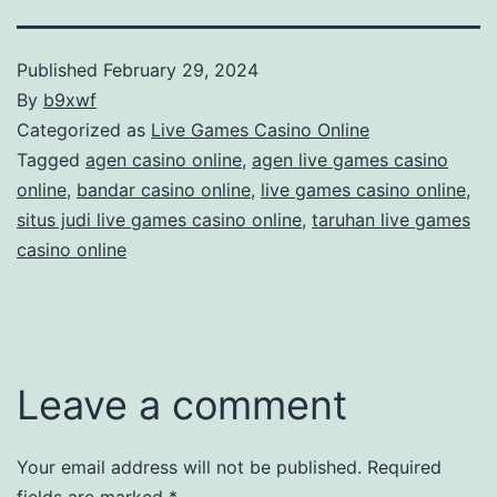
Published
February 29, 2024
By
b9xwf
Categorized as
Live Games Casino Online
Tagged
agen casino online
,
agen live games casino
online
,
bandar casino online
,
live games casino online
,
situs judi live games casino online
,
taruhan live games
casino online
Leave a comment
Your email address will not be published.
Required