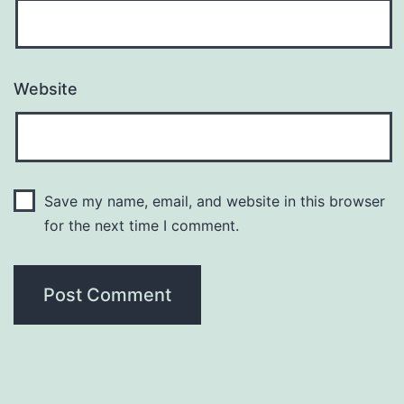
Website
Save my name, email, and website in this browser
for the next time I comment.