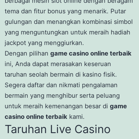
berbagai mesin slot online dengan beragam
tema dan fitur bonus yang menarik. Putar
gulungan dan menangkan kombinasi simbol
yang menguntungkan untuk meraih hadiah
jackpot yang menggiurkan.
Dengan pilihan
game casino online terbaik
ini, Anda dapat merasakan keseruan
taruhan seolah bermain di kasino fisik.
Segera daftar dan nikmati pengalaman
bermain yang menghibur serta peluang
untuk meraih kemenangan besar di
game
casino online terbaik
kami.
Taruhan Live Casino