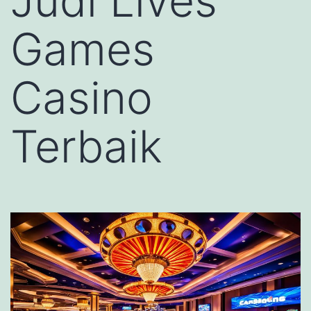
Judi Lives
Games
Casino
Terbaik