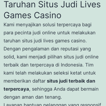
Taruhan Situs Judi Lives
Games Casino
Kami menyajikan solusi terpercaya bagi
para pecinta judi online untuk melakukan
taruhan situs judi lives games casino.
Dengan pengalaman dan reputasi yang
solid, kami menjadi pilihan situs judi online
terbaik dan terpercaya di Indonesia. Tim
kami telah melakukan seleksi ketat untuk
memberikan daftar
situs judi terbaik dan
terpercaya
, sehingga Anda dapat bermain
dengan aman dan tenang.
Layanan bantuan pelanggan yang responsif