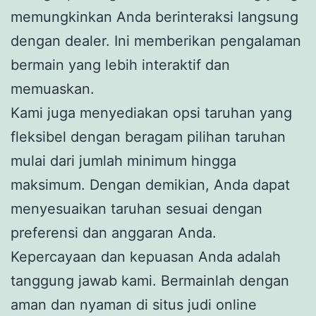
memungkinkan Anda berinteraksi langsung
dengan dealer. Ini memberikan pengalaman
bermain yang lebih interaktif dan
memuaskan.
Kami juga menyediakan opsi taruhan yang
fleksibel dengan beragam pilihan taruhan
mulai dari jumlah minimum hingga
maksimum. Dengan demikian, Anda dapat
menyesuaikan taruhan sesuai dengan
preferensi dan anggaran Anda.
Kepercayaan dan kepuasan Anda adalah
tanggung jawab kami. Bermainlah dengan
aman dan nyaman di situs judi online