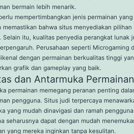
man bermain lebih menarik.
perlu mempertimbangkan jenis permainan yang
n memastikan bahwa situs menyediakan pilihan
. Selain itu, kualitas penyedia perangkat lunak 
berpengaruh. Perusahaan seperti Microgaming 
ikenal dengan permainan berkualitas tinggi ya
kan grafik dan gameplay yang baik.
itas dan Antarmuka Permaina
ka permainan memegang peranan penting dal
man pengguna. Situs judi terpercaya menawark
ka yang mudah dinavigasi dan ramah pengguna
a seharusnya dapat dengan mudah menemuka
n yang mereka inginkan tanpa kesulitan.