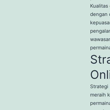
Kualitas
dengan d
kepuasan
pengalam
wawasan 
permain
Str
Onl
Strategi
meraih 
permain