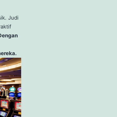
ik. Judi
aktif
Dengan
ereka.