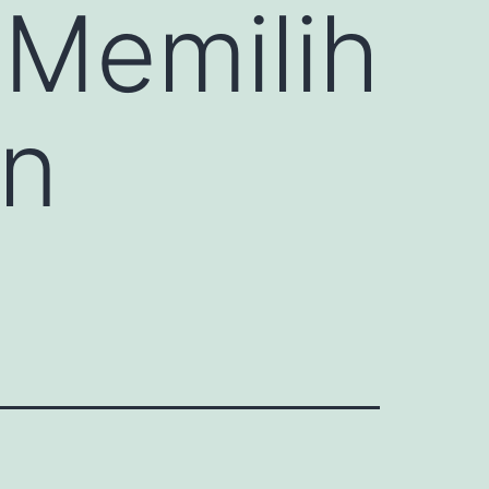
 Memilih
an