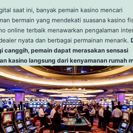
igital saat ini, banyak pemain kasino mencari
an bermain yang mendekati suasana kasino fis
ino online terbaik menawarkan pengalaman inter
dealer nyata dan berbagai permainan menarik.
gi canggih, pemain dapat merasakan sensasi
an kasino langsung dari kenyamanan rumah m