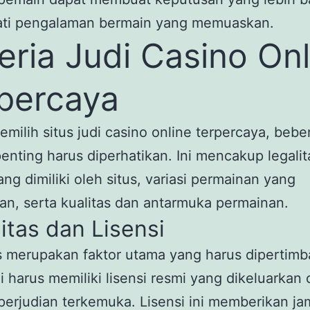
ti pengalaman bermain yang memuaskan.
teria Judi Casino On
percaya
milih situs judi casino online terpercaya, bebe
 penting harus diperhatikan. Ini mencakup legali
yang dimiliki oleh situs, variasi permainan yang
an, serta kualitas dan antarmuka permainan.
itas dan Lisensi
s merupakan faktor utama yang harus dipertim
di harus memiliki lisensi resmi yang dikeluarkan 
 perjudian terkemuka. Lisensi ini memberikan ja