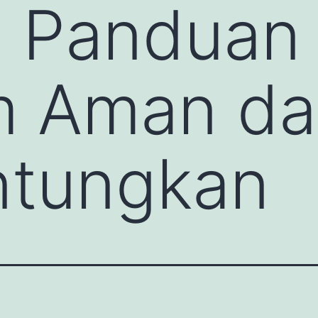
: Panduan
rm Aman d
tungkan