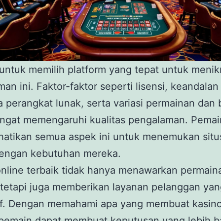
untuk memilih platform yang tepat untuk menik
an ini. Faktor-faktor seperti lisensi, keandalan
 perangkat lunak, serta variasi permainan dan
angat memengaruhi kualitas pengalaman. Pemai
atikan semua aspek ini untuk menemukan situ
dengan kebutuhan mereka.
online terbaik tidak hanya menawarkan permain
 tetapi juga memberikan layanan pelanggan yan
if. Dengan memahami apa yang membuat kasino
 pemain dapat membuat keputusan yang lebih b