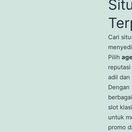
Sit
Ter
Cari sit
menyed
Pilih
age
reputas
adil dan
Dengan 
berbagai
slot kla
untuk me
promo d