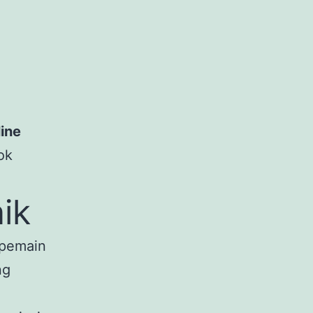
line
ok
ik
 pemain
ng