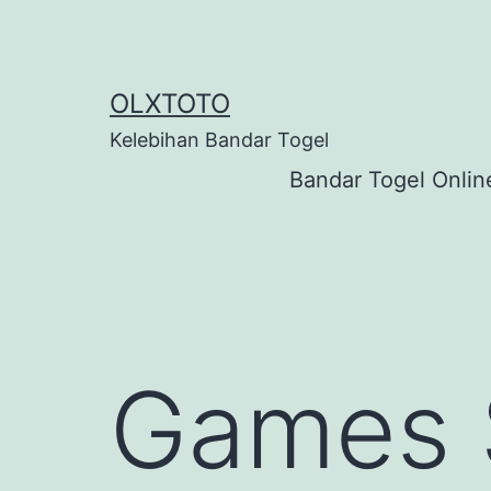
Skip
to
content
OLXTOTO
Kelebihan Bandar Togel
Bandar Togel Onlin
Games S