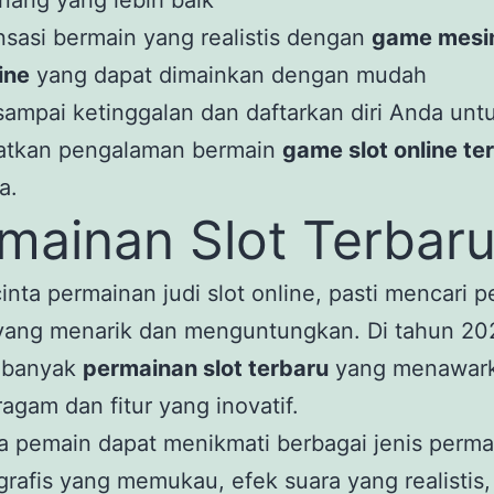
ang yang lebih baik
sasi bermain yang realistis dengan
game mesin
ine
yang dapat dimainkan dengan mudah
ampai ketinggalan dan daftarkan diri Anda unt
tkan pengalaman bermain
game slot online te
a.
mainan Slot Terbar
inta permainan judi slot online, pasti mencari 
 yang menarik dan menguntungkan. Di tahun 20
a banyak
permainan slot terbaru
yang menawar
agam dan fitur yang inovatif.
ra pemain dapat menikmati berbagai jenis perma
rafis yang memukau, efek suara yang realistis,