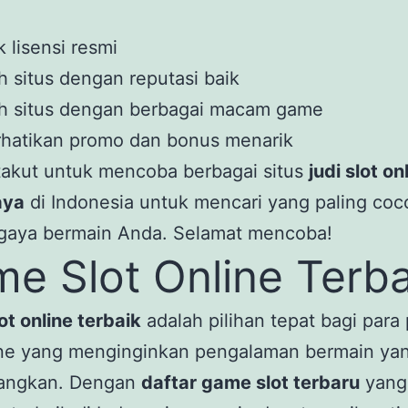
 lisensi resmi
ih situs dengan reputasi baik
ih situs dengan berbagai macam game
rhatikan promo dan bonus menarik
takut untuk mencoba berbagai situs
judi slot on
aya
di Indonesia untuk mencari yang paling coc
gaya bermain Anda. Selamat mencoba!
e Slot Online Terba
t online terbaik
adalah pilihan tepat bagi para
line yang menginginkan pengalaman bermain ya
angkan. Dengan
daftar game slot terbaru
yang