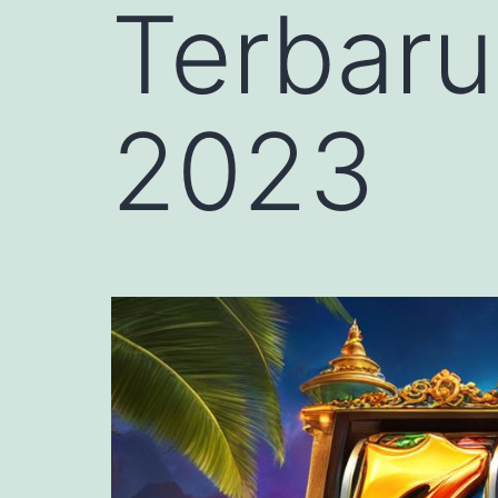
Terbaru
2023