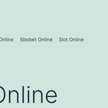
Online
Sbobet Online
Slot Online
Online