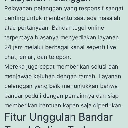
Pelayanan pelanggan yang responsif sangat
penting untuk membantu saat ada masalah
atau pertanyaan. Bandar togel online
terpercaya biasanya menyediakan layanan
24 jam melalui berbagai kanal seperti live
chat, email, dan telepon.
Mereka juga cepat memberikan solusi dan
menjawab keluhan dengan ramah. Layanan
pelanggan yang baik menunjukkan bahwa
bandar peduli dengan pemainnya dan siap
memberikan bantuan kapan saja diperlukan.
Fitur Unggulan Bandar