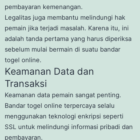
pembayaran kemenangan.
Legalitas juga membantu melindungi hak
pemain jika terjadi masalah. Karena itu, ini
adalah tanda pertama yang harus diperiksa
sebelum mulai bermain di suatu bandar
togel online.
Keamanan Data dan
Transaksi
Keamanan data pemain sangat penting.
Bandar togel online terpercaya selalu
menggunakan teknologi enkripsi seperti
SSL untuk melindungi informasi pribadi dan
pembayaran.