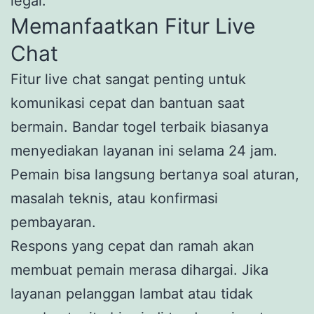
legal.
Memanfaatkan Fitur Live
Chat
Fitur live chat sangat penting untuk
komunikasi cepat dan bantuan saat
bermain. Bandar togel terbaik biasanya
menyediakan layanan ini selama 24 jam.
Pemain bisa langsung bertanya soal aturan,
masalah teknis, atau konfirmasi
pembayaran.
Respons yang cepat dan ramah akan
membuat pemain merasa dihargai. Jika
layanan pelanggan lambat atau tidak