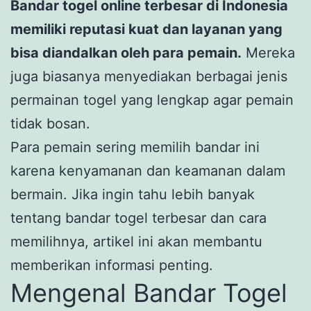
Bandar togel online terbesar di Indonesia
memiliki reputasi kuat dan layanan yang
bisa diandalkan oleh para pemain.
Mereka
juga biasanya menyediakan berbagai jenis
permainan togel yang lengkap agar pemain
tidak bosan.
Para pemain sering memilih bandar ini
karena kenyamanan dan keamanan dalam
bermain. Jika ingin tahu lebih banyak
tentang bandar togel terbesar dan cara
memilihnya, artikel ini akan membantu
memberikan informasi penting.
Mengenal Bandar Togel