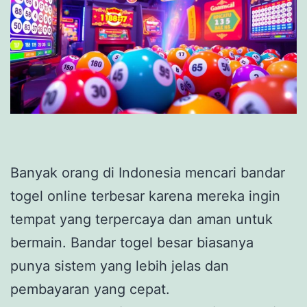
Banyak orang di Indonesia mencari bandar
togel online terbesar karena mereka ingin
tempat yang terpercaya dan aman untuk
bermain. Bandar togel besar biasanya
punya sistem yang lebih jelas dan
pembayaran yang cepat.