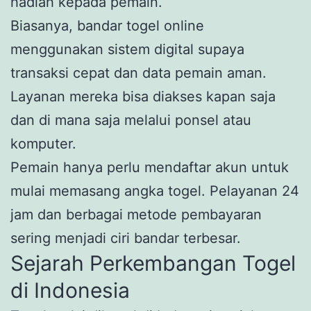
hadiah kepada pemain.
Biasanya, bandar togel online
menggunakan sistem digital supaya
transaksi cepat dan data pemain aman.
Layanan mereka bisa diakses kapan saja
dan di mana saja melalui ponsel atau
komputer.
Pemain hanya perlu mendaftar akun untuk
mulai memasang angka togel. Pelayanan 24
jam dan berbagai metode pembayaran
sering menjadi ciri bandar terbesar.
Sejarah Perkembangan Togel
di Indonesia