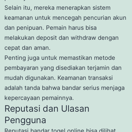
Selain itu, mereka menerapkan sistem
keamanan untuk mencegah pencurian akun
dan penipuan. Pemain harus bisa
melakukan deposit dan withdraw dengan
cepat dan aman.
Penting juga untuk memastikan metode
pembayaran yang disediakan terjamin dan
mudah digunakan. Keamanan transaksi
adalah tanda bahwa bandar serius menjaga
kepercayaan pemainnya.
Reputasi dan Ulasan
Pengguna
Reputasi bandar togel online bisa dilihat