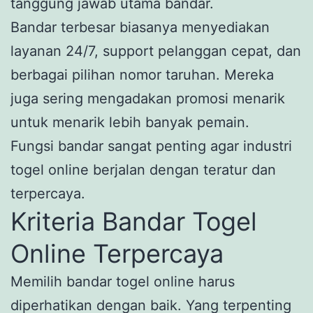
tanggung jawab utama bandar.
Bandar terbesar biasanya menyediakan
layanan 24/7, support pelanggan cepat, dan
berbagai pilihan nomor taruhan. Mereka
juga sering mengadakan promosi menarik
untuk menarik lebih banyak pemain.
Fungsi bandar sangat penting agar industri
togel online berjalan dengan teratur dan
terpercaya.
Kriteria Bandar Togel
Online Terpercaya
Memilih bandar togel online harus
diperhatikan dengan baik. Yang terpenting