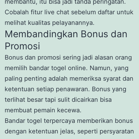
membantu, itu bisa jadi tanda peringatan.
Cobalah fitur live chat sebelum daftar untuk
melihat kualitas pelayanannya.
Membandingkan Bonus dan
Promosi
Bonus dan promosi sering jadi alasan orang
memilih bandar togel online. Namun, yang
paling penting adalah memeriksa syarat dan
ketentuan setiap penawaran. Bonus yang
terlihat besar tapi sulit dicairkan bisa
membuat pemain kecewa.
Bandar togel terpercaya memberikan bonus
dengan ketentuan jelas, seperti persyaratan