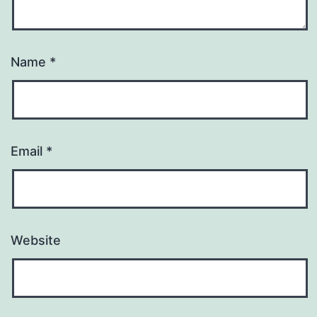
Name
*
Email
*
Website