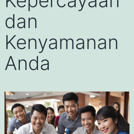
Kepercayaan
dan
Kenyamanan
Anda