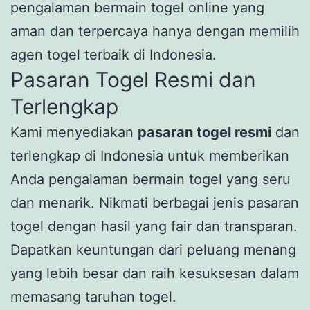
pengalaman bermain togel online yang
aman dan terpercaya hanya dengan memilih
agen togel terbaik di Indonesia.
Pasaran Togel Resmi dan
Terlengkap
Kami menyediakan
pasaran togel resmi
dan
terlengkap di Indonesia untuk memberikan
Anda pengalaman bermain togel yang seru
dan menarik. Nikmati berbagai jenis pasaran
togel dengan hasil yang fair dan transparan.
Dapatkan keuntungan dari peluang menang
yang lebih besar dan raih kesuksesan dalam
memasang taruhan togel.