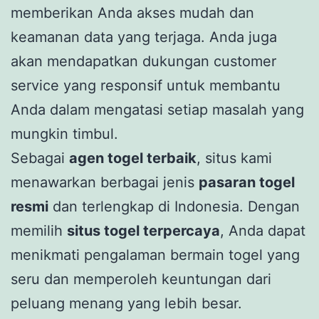
memberikan Anda akses mudah dan
keamanan data yang terjaga. Anda juga
akan mendapatkan dukungan customer
service yang responsif untuk membantu
Anda dalam mengatasi setiap masalah yang
mungkin timbul.
Sebagai
agen togel terbaik
, situs kami
menawarkan berbagai jenis
pasaran togel
resmi
dan terlengkap di Indonesia. Dengan
memilih
situs togel terpercaya
, Anda dapat
menikmati pengalaman bermain togel yang
seru dan memperoleh keuntungan dari
peluang menang yang lebih besar.