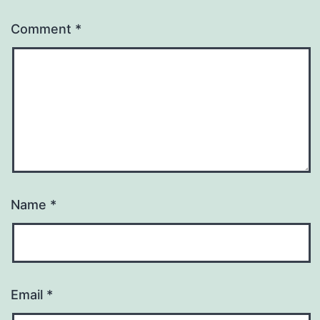
Comment
*
Name
*
Email
*