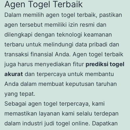
Agen Togel Terbaik
Dalam memilih agen togel terbaik, pastikan
agen tersebut memiliki izin resmi dan
dilengkapi dengan teknologi keamanan
terbaru untuk melindungi data pribadi dan
transaksi finansial Anda. Agen togel terbaik
juga harus menyediakan fitur
prediksi togel
akurat
dan terpercaya untuk membantu
Anda dalam membuat keputusan taruhan
yang tepat.
Sebagai agen togel terpercaya, kami
memastikan layanan kami selalu terdepan
dalam industri judi togel online. Dapatkan