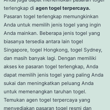
terlengkap di
agen togel terpercaya.
Pasaran togel terlengkap memungkinkan
Anda untuk memilih jenis togel yang ingin
Anda mainkan. Beberapa jenis togel yang
biasanya tersedia antara lain togel
Singapore, togel Hongkong, togel Sydney,
dan masih banyak lagi. Dengan memiliki
akses ke pasaran togel terlengkap, Anda
dapat memilih jenis togel yang paling Anda
sukai dan meningkatkan peluang Anda
untuk memenangkan taruhan togel.
Temukan agen togel terpercaya yang
menyediakan pasaran togel resmi dan