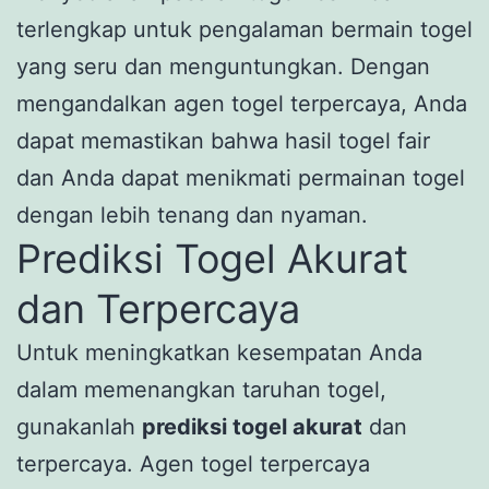
terlengkap untuk pengalaman bermain togel
yang seru dan menguntungkan. Dengan
mengandalkan agen togel terpercaya, Anda
dapat memastikan bahwa hasil togel fair
dan Anda dapat menikmati permainan togel
dengan lebih tenang dan nyaman.
Prediksi Togel Akurat
dan Terpercaya
Untuk meningkatkan kesempatan Anda
dalam memenangkan taruhan togel,
gunakanlah
prediksi togel akurat
dan
terpercaya. Agen togel terpercaya