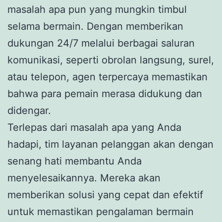
masalah apa pun yang mungkin timbul
selama bermain. Dengan memberikan
dukungan 24/7 melalui berbagai saluran
komunikasi, seperti obrolan langsung, surel,
atau telepon, agen terpercaya memastikan
bahwa para pemain merasa didukung dan
didengar.
Terlepas dari masalah apa yang Anda
hadapi, tim layanan pelanggan akan dengan
senang hati membantu Anda
menyelesaikannya. Mereka akan
memberikan solusi yang cepat dan efektif
untuk memastikan pengalaman bermain