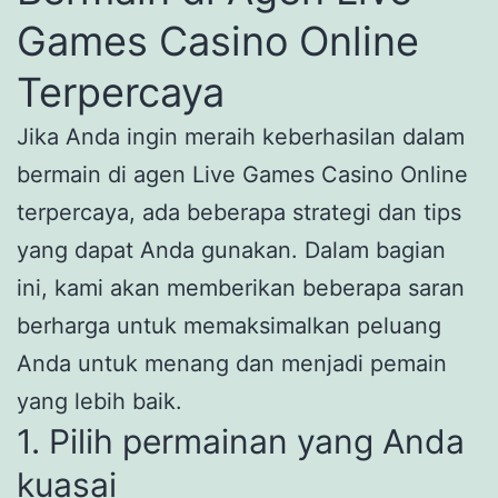
Games Casino Online
Terpercaya
Jika Anda ingin meraih keberhasilan dalam
bermain di agen Live Games Casino Online
terpercaya, ada beberapa strategi dan tips
yang dapat Anda gunakan. Dalam bagian
ini, kami akan memberikan beberapa saran
berharga untuk memaksimalkan peluang
Anda untuk menang dan menjadi pemain
yang lebih baik.
1. Pilih permainan yang Anda
kuasai