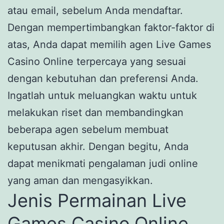
atau email, sebelum Anda mendaftar.
Dengan mempertimbangkan faktor-faktor di
atas, Anda dapat memilih agen Live Games
Casino Online terpercaya yang sesuai
dengan kebutuhan dan preferensi Anda.
Ingatlah untuk meluangkan waktu untuk
melakukan riset dan membandingkan
beberapa agen sebelum membuat
keputusan akhir. Dengan begitu, Anda
dapat menikmati pengalaman judi online
yang aman dan mengasyikkan.
Jenis Permainan Live
Games Casino Online