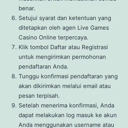
benar.
Setujui syarat dan ketentuan yang
ditetapkan oleh agen Live Games
Casino Online terpercaya.
Klik tombol Daftar atau Registrasi
untuk mengirimkan permohonan
pendaftaran Anda.
Tunggu konfirmasi pendaftaran yang
akan dikirimkan melalui email atau
pesan terpisah.
Setelah menerima konfirmasi, Anda
dapat melakukan log masuk ke akun
Anda menggunakan username atau