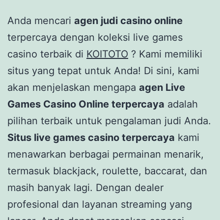
Anda mencari
agen judi casino online
terpercaya dengan koleksi live games
casino terbaik di
KOITOTO
? Kami memiliki
situs yang tepat untuk Anda! Di sini, kami
akan menjelaskan mengapa
agen Live
Games Casino Online terpercaya
adalah
pilihan terbaik untuk pengalaman judi Anda.
Situs live games casino terpercaya
kami
menawarkan berbagai permainan menarik,
termasuk blackjack, roulette, baccarat, dan
masih banyak lagi. Dengan dealer
profesional dan layanan streaming yang