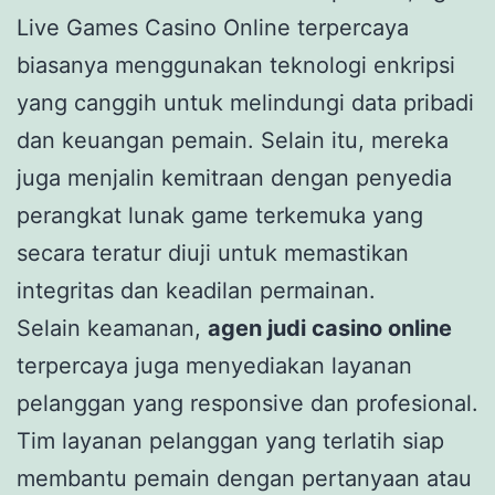
Live Games Casino Online terpercaya
biasanya menggunakan teknologi enkripsi
yang canggih untuk melindungi data pribadi
dan keuangan pemain. Selain itu, mereka
juga menjalin kemitraan dengan penyedia
perangkat lunak game terkemuka yang
secara teratur diuji untuk memastikan
integritas dan keadilan permainan.
Selain keamanan,
agen judi casino online
terpercaya juga menyediakan layanan
pelanggan yang responsive dan profesional.
Tim layanan pelanggan yang terlatih siap
membantu pemain dengan pertanyaan atau