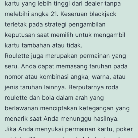
kartu yang lebih tinggi dari dealer tanpa
melebihi angka 21. Keseruan blackjack
terletak pada strategi pengambilan
keputusan saat memilih untuk mengambil
kartu tambahan atau tidak.
Roulette juga merupakan permainan yang
seru. Anda dapat memasang taruhan pada
nomor atau kombinasi angka, warna, atau
jenis taruhan lainnya. Berputarnya roda
roulette dan bola dalam arah yang
berlawanan menciptakan ketegangan yang
menarik saat Anda menunggu hasilnya.
Jika Anda menyukai permainan kartu, poker