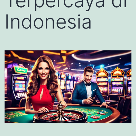
Terpercaya di
Indonesia