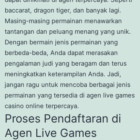
baccarat, dragon tiger, dan banyak lagi.
Masing-masing permainan menawarkan
tantangan dan peluang menang yang unik.
Dengan bermain jenis permainan yang
berbeda-beda, Anda dapat merasakan
pengalaman judi yang beragam dan terus
meningkatkan keterampilan Anda. Jadi,
jangan ragu untuk mencoba berbagai jenis
permainan yang tersedia di agen live games
casino online terpercaya.
Proses Pendaftaran di
Agen Live Games