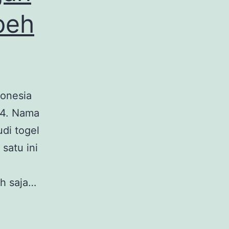
peh
donesia
14. Nama
di togel
 satu ini
ah saja…