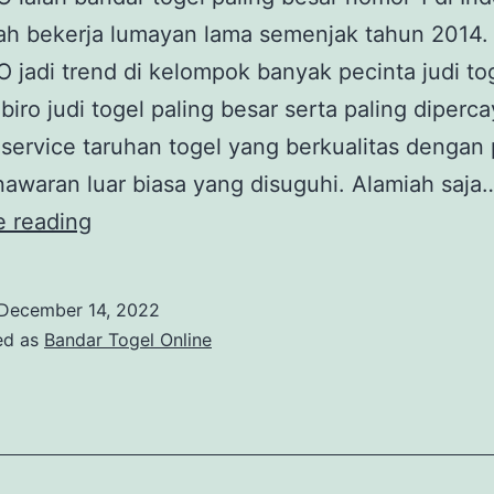
lah bekerja lumayan lama semenjak tahun 2014
jadi trend di kelompok banyak pecinta judi to
 biro judi togel paling besar serta paling diperc
ki service taruhan togel yang berkualitas dengan
nawaran luar biasa yang disuguhi. Alamiah saja
OLXTOTO:
e reading
Bandar
Togel
December 14, 2022
No.
ed as
Bandar Togel Online
1
Paling
besar
dengan