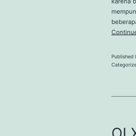
karena b
mempuny
beberapa
Continu
Published
Categoriz
OLX