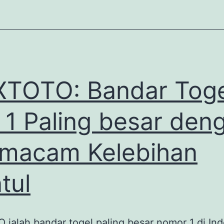
Paling
besar
dengan
Bervariasi
Kelebihan
TOTO: Bandar Toge
Pariaman
Utara
 1 Paling besar den
macam Kelebihan
tul
ialah bandar togel paling besar nomor 1 di In