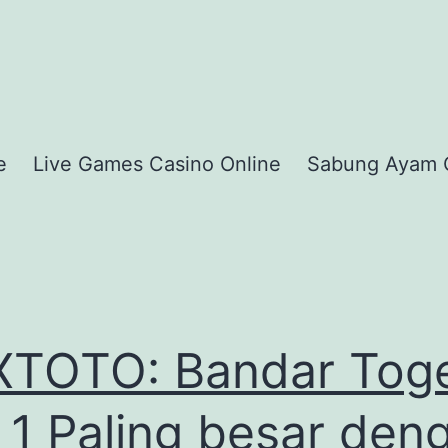
e
Live Games Casino Online
Sabung Ayam 
TOTO: Bandar Toge
 1 Paling besar den