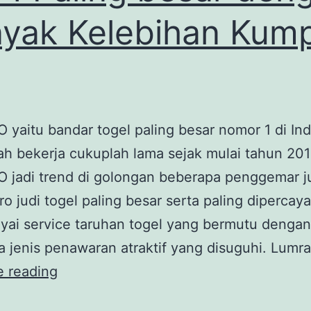
yak Kelebihan Kum
yaitu bandar togel paling besar nomor 1 di In
ah bekerja cukuplah lama sejak mulai tahun 20
jadi trend di golongan beberapa penggemar ju
ro judi togel paling besar serta paling dipercaya
ai service taruhan togel yang bermutu dengan
 jenis penawaran atraktif yang disuguhi. Lumr
OLXTOTO:
e reading
Bandar