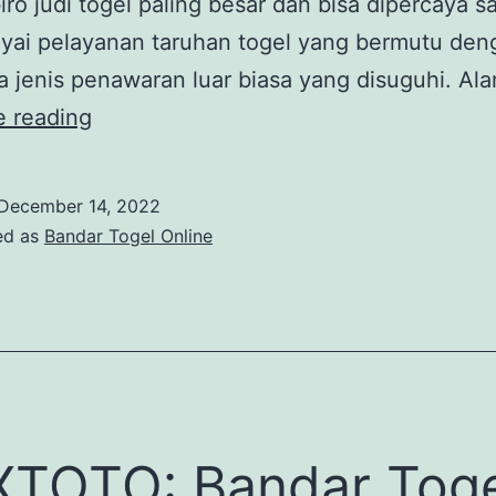
iro judi togel paling besar dan bisa dipercaya sa
ai pelayanan taruhan togel yang bermutu den
 jenis penawaran luar biasa yang disuguhi. Al
OLXTOTO:
e reading
Bandar
Togel
December 14, 2022
No.
ed as
Bandar Togel Online
1
Paling
besar
dengan
Bermacam
Kelebihan
TOTO: Bandar Toge
Rakumpit