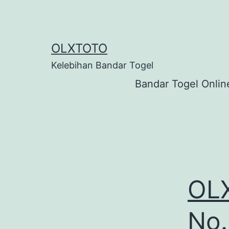
Skip
to
content
OLXTOTO
Kelebihan Bandar Togel
Bandar Togel Onlin
OLX
No.